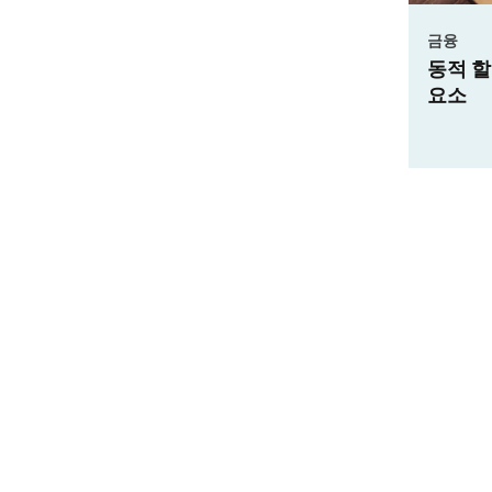
금융
금융 서비스
동적 할인: 공급망 금융의 핵심
금융 부문에서
요소
프로그램 구현
사례