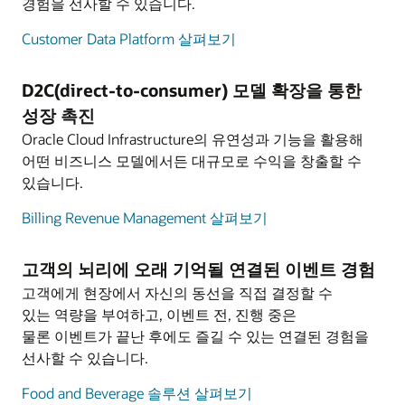
실시간, 다각적 계획 수립 및 수익성 관리 도구를 통해
경험을 선사할 수 있습니다.
간소화해 주는 재무적 민첩성을 확보할 수 있습니다.
소셜 미디어를 통해 신규 지원자 채용 프로세스가
최신 프로덕션-회계 상황을 파악합니다.
소비자 서비스 운영을 간소화해 주는 단일 통합
Customer Data Platform 살펴보기
간소화되고, 지원자와 직무 요건을 매칭시켜줌으로써
서비스 플랫폼을 구축합니다.
직원들을 위한 새로운 재무 플랫폼의 전사적 채택을
기업별 크루 마켓플레이스를 통해 업계 최고의
전반적 채용 프로세스도 더욱 간단해집니다. 미디어
촉진하는 개인화되고, 업무 관련성이 높고, 매력적인
창의성을 갖춘 인재들을 직접 유치할 수 있습니다.
D2C(direct-to-consumer) 모델 확장을 통한
및 엔터테인먼트 기업이 고객들에게 제공하는
직원들의 작업 및 고객용 셀프서비스 옵션을
모던 사용자 인터페이스를 제공합니다. 예산 수립,
컨텐츠와 서비스의 품질은 전적으로 산하 인재들의
자동화하여 효율성을 향상시킵니다.
성장 촉진
강력한 모던 프로덕션 기능을 갖춘 AI 기반 자원 관리
재무 예측, 재무 대시보드 생성을 포함한 다양한
역량에 좌우되므로 최고의 인재 유치는 가장 중요한
도구를 통해 프로듀서의 역량을 강화하고, 예상치
Oracle Cloud Infrastructure의 유연성과 기능을 활용해
고객 서비스 요청을 중요도에 따라 재배분하여 고객
기능들을 이용할 수 있습니다.
과제입니다.
못한 자원 관련 문제의 해결을 간소화합니다.
어떤 비즈니스 모델에서든 대규모로 수익을 창출할 수
서비스 담당자 및 현장 서비스 직원이 중요한 작업에
있습니다.
기업 전반의 재무적 상황을 파악하고, 데이터 기반
집중할 수 있는 시간을 확보합니다.
본인의 작업과 관련된 정보 및 관리 프로세스에
직원의 역량 개발에 투자하고, 생산성과 협업을
의사 결정을 촉진하고, 발생 가능한 위험을
액세스할 수 있는 모바일 앱을 통해 크루 멤버들의
극대화해 주는 디지털 작업공간을 만들어 보세요.
Billing Revenue Management 살펴보기
IoT를 활용하여 상호 연결된 홈 플랫폼을 구축하고,
예측합니다.
경험을 개선합니다.
성과 기반 인센티브를 제공하고, 승계 계획을
새로운 스마트 홈 서비스를 제공함으로써 추가
수립하여 인적 위험을 감소시킬 수도 있습니다.
재무 책임자들이 AI 및 머신 러닝과 같은 신기술을
고객의 뇌리에 오래 기억될 연결된 이벤트 경험
수익원을 창출하고 유료 TV 사업자에 대한 고객
실제 프로덕션 비용 및 수익 KPI를 활용하여 미디어
바탕으로 비즈니스에 대한 향상된 인사이트를
충성도를 높일 수 있습니다.
고객에게 현장에서 자신의 동선을 직접 결정할 수
프랜차이즈의 성과를 실시간으로 추적함으로써 재무
개인화된 디지털 도구를 사용하여 온보딩, 교육,
활용함으로써 소속 기업이 필요로 하는 전략적
있는 역량을 부여하고, 이벤트 전, 진행 중은
투명성을 개선합니다.
사회적 협업 프로세스를 간소화하고, 전반적 직원
Oracle Cloud를 채택하여 비즈니스 규모를
비즈니스 파트너가 될 수 있도록 돕습니다.
물론 이벤트가 끝난 후에도 즐길 수 있는 연결된 경험을
경험을 개선하는 디지털 업무 공간을 제공할 수
확장시킴으로써 추가 고객 수요에 대응 가능합니다.
과거의 컨텐츠 투자 및 성과 내역을 활용하여 미래의
선사할 수 있습니다.
있습니다.
비디오: Oracle Fusion ERP Analytics로 재무 팀 역량
컨텐츠 투자 관련 위험을 감소시킵니다.
비디오: Oracle Digital Home Service Solution 데모(3:57)
강화하기(1:30)
Food and Beverage 솔루션 살펴보기
생산성을 극대화하고 프로덕션 다운타임은