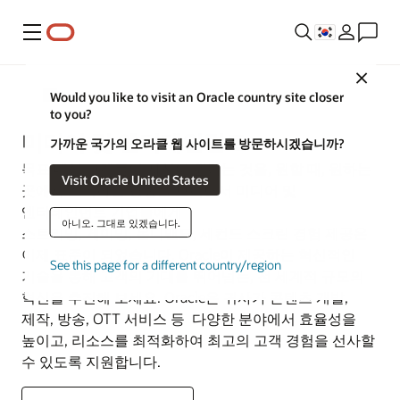
메뉴
Close
산업
Would you like to visit an Oracle country site closer
to you?
미디어 및 엔터테인먼트
가까운 국가의 오라클 웹 사이트를 방문하시겠습니까?
목표 대상 고객들이 자신이 원하는 것을, 원할 때, 원하는
Visit Oracle United States
곳에서 소비하는 경향을 보이면서 미디어 및
엔터테인먼트 기업들에게
아니오. 그대로 있겠습니다.
스트리밍, 게이밍, 온디맨드, 세컨드 스크린 경험 제공은
이제 표준이 되었습니다. Oracle이 제공하는 혁신적인
See this page for a different country/region
기술을 통해 고객의 기대를 뛰어넘는, 전 세계적 규모의
혁신을 추진해 보세요. Oracle은 귀사가 콘텐츠 개발,
제작, 방송, OTT 서비스 등 다양한 분야에서 효율성을
높이고, 리소스를 최적화하여 최고의 고객 경험을 선사할
수 있도록 지원합니다.