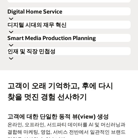
Digital Home Service
디지털 시대의 재무 혁신
Smart Media Production Planning
인재 및 직장 민첩성
고객 만족도 및 로열티를 향상시키고, 고객별 수익을
고객이 오래 기억하고, 후에 다시
개선하고, 고객 이탈을 감소시키는 탁월한 고객
자사 및 경쟁사에 대한 가치 있고 관련성 높은
경험을 구축합니다.
찾을 멋진 경험 선사하기
인사이트를 활용하여 적절한 투자 결정을 내릴 수
끊김 없이 제공되는 고객 맞춤형 서비스로
있습니다.
기업 또는 프로덕션 환경의 일관되지 못한
경쟁사들과의 차별화를 달성합니다.
프로세스들을 제거하고, 모범 사례를 바탕으로 단일
비용 및 수익 예측을 위한 복잡한 프로덕션-예산
고객에 대한 단일한 동적 뷰(view) 생성
데이터 소스를 활용하여 비즈니스 운영을
시뮬레이션을 생성하고, 최적의 투자 시나리오를
IoT 및 AI와 같은 신기술에 기반한 실시간 가시성 및
온라인, 오프라인, 서드파티 데이터를 AI 및 머신러닝과
간소화합니다.
파악합니다.
제어 기능을 활용하여 배포된 셋톱박스 관련 문제를
결합해 마케팅, 영업, 서비스 전반에서 일관적인 브랜드
모니터링 및 예측합니다.
새로운 비즈니스 모델을 구축하고 인수 합병 과정을