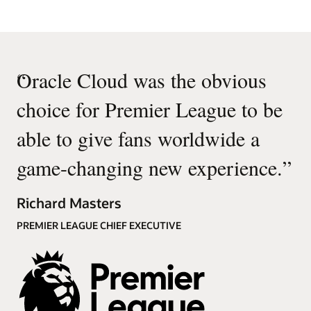
내장형 AI를 활용한 보다 빠르고 개선된 의사
최소화함으로써 리소스를 최적화합니다.
결정으로 비즈니스적 혁신을 추진할 수 있습니다.
변경 불가능한 공급업체 기록이 담긴 신뢰도 높은
Oracle의 AI 기술은 직원에게 적합한 역할을
블록체인 기반 미디어 크루 네트워크를 사용하여
권고하고, 필요한 학습을 제안하고, 이직을 고려 중일
“
Oracle Cloud was the obvious
검증된 프로덕션 공급업체들로 이루어진
가능성이 있는 직원들을 예측합니다.
마켓플레이스를 구축합니다.
choice for Premier League to be
비디오: Oracle Talent Management(2:39)
동료 및 외부 파트너들이 제공하는 신뢰도 높은 최신
able to give fans worldwide a
피드백 및 검증된 역량 정보를 활용하여 최적의
인재를 찾아냅니다.
game-changing new experience.
”
간소화 및 자동화된 관리 작업을 통해 크루 멤버들의
만족도를 높입니다.
Richard Masters
비디오: Oracle Smart Media Production Planning
PREMIER LEAGUE CHIEF EXECUTIVE
Solution 데모(4:19)