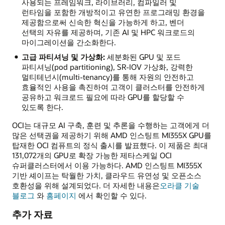
사용되는 프레임워크, 라이브러리, 컴파일러 및
런타임을 포함한 개방적이고 유연한 프로그래밍 환경을
제공함으로써 신속한 혁신을 가능하게 하고, 벤더
선택의 자유를 제공하며, 기존 AI 및 HPC 워크로드의
마이그레이션을 간소화한다.
고급 파티셔닝 및 가상화:
세분화된 GPU 및 포드
파티셔닝(pod partitioning), SR-IOV 가상화, 강력한
멀티테넌시(multi-tenancy)를 통해 자원의 안전하고
효율적인 사용을 촉진하여 고객이 클러스터를 안전하게
공유하고 워크로드 필요에 따라 GPU를 할당할 수
있도록 한다.
OCI는 대규모 AI 구축, 훈련 및 추론을 수행하는 고객에게 더
많은 선택권을 제공하기 위해 AMD 인스팅트 MI355X GPU를
탑재한 OCI 컴퓨트의 정식 출시를 발표했다. 이 제품은 최대
131,072개의 GPU로 확장 가능한 제타스케일 OCI
슈퍼클러스터에서 이용 가능하다. AMD 인스팅트 MI355X
기반 셰이프는 탁월한 가치, 클라우드 유연성 및 오픈소스
호환성을 위해 설계되었다. 더 자세한 내용은
오라클 기술
블로그
와
홈페이지
에서 확인할 수 있다.
추가 자료