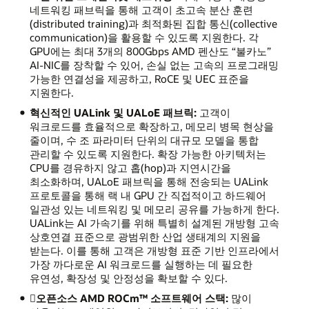
네트워킹 패브릭을 통해 고객이 초고속 분산 훈련
(distributed training)과 최적화된 집합 통신(collective
communication)을 활용할 수 있도록 지원한다. 각
GPU에는 최대 3개의 800Gbps AMD 펜산도 “불카노”
AI-NIC를 장착할 수 있어, 손실 없는 고속의 프로그래밍
가능한 연결성을 제공하고, RoCE 및 UEC 표준을
지원한다.
혁신적인 UALink 및 UALoE 패브릭:
고객이
워크로드를 효율적으로 확장하고, 메모리 병목 현상을
줄이며, 수 조 파라미터 단위의 대규모 모델을 통합
관리할 수 있도록 지원한다. 확장 가능한 아키텍처는
CPU를 경유하지 않고 홉(hop)과 지연시간을
최소화하며, UALoE 패브릭을 통해 전송되는 UALink
프로토콜을 통해 랙 내 GPU 간 직접적이고 하드웨어
일관성 있는 네트워킹 및 메모리 공유를 가능하게 한다.
UALink는 AI 가속기를 위해 특별히 설계된 개방형 고속
상호연결 표준으로 광범위한 산업 생태계의 지원을
받는다. 이를 통해 고객은 개방형 표준 기반 인프라에서
가장 까다로운 AI 워크로드를 실행하는 데 필요한
유연성, 확장성 및 안정성을 확보할 수 있다.
오픈소스 AMD ROCm™ 소프트웨어 스택:
많이