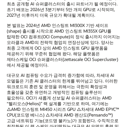
최초 공개형 AI 슈퍼클러스터의 출시 파트너가 될 예정이다.
초기 배포는 2026년 3분기부터 5만 개의 GPU로 시작되며,
2027년 이후까지 더욱 규모가 확대될 계획이다.
본 발표는 2024년 AMD 인스팅트 MI300X 기반 셰이프
(shape) 출시를 시작으로 AMD 인스팅트 MI355X GPU를
탑재한 OCI 컴퓨트(OCI Compute)의 정식 출시까지 이어지는
오라클과 AMD의 전략적 협업의 연장선상에 있다. 양사는
최종 고객에게 OCI 상의 AMD 인스팅트 GPU 플랫폼을
제공하기 위해 꾸준히 협업해 왔다. 해당 플랫폼은
제타스케일 OCI 슈퍼클러스터(zettascale OCI Supercluster)
에서 제공될 예정이다.
대규모 AI 컴퓨팅 수요가 급격히 증가함에 따라, 차세대 AI
모델들은 기존 AI 클러스터의 한계를 뛰어넘고 있다. 이러한
워크로드의 훈련 및 운영을 위해서는 극한의 확장성과
효율성을 갖춘 유연하고 개방적인 컴퓨팅 솔루션이
필요하다. OCI가 새롭게 선보일 AI 슈퍼클러스터는 AMD
“헬리오스(Helios)” 랙 설계를 기반으로 하며, 여기에는
△AMD 인스팅트 MI450 시리즈 GPU △차세대 AMD EPYC™
CPU(코드명 베니스) △차세대 AMD 펜산도(Pensando™)
고급 네트워킹 기능(코드명 불카노)가 포함된다. 수직적으로
최적화된 이 랙 스케일 아키텍처는 대규모 AI 모델의 훈련 및