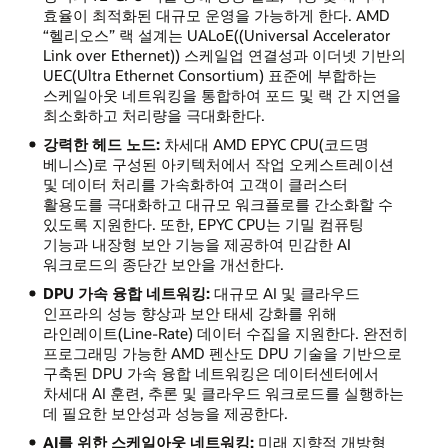
효율이 최적화된 대규모 운영을 가능하게 한다. AMD
“헬리오스” 랙 설계는 UALoE((Universal Accelerator
Link over Ethernet)) 스케일업 연결성과 이더넷 기반의
UEC(Ultra Ethernet Consortium) 표준에 부합하는
스케일아웃 네트워킹을 통합하여 포드 및 랙 간 지연을
최소화하고 처리량을 극대화한다.
강력한 헤드 노드:
차세대 AMD EPYC CPU(코드명
베니스)로 구성된 아키텍처에서 작업 오케스트레이션
및 데이터 처리를 가속화하여 고객이 클러스터
활용도를 극대화하고 대규모 워크플로를 간소화할 수
있도록 지원한다. 또한, EPYC CPU는 기밀 컴퓨팅
기능과 내장형 보안 기능을 제공하여 민감한 AI
워크로드의 종단간 보안을 개선한다.
DPU 가속 융합 네트워킹:
대규모 AI 및 클라우드
인프라의 성능 향상과 보안 태세 강화를 위해
라인레이트(Line-Rate) 데이터 수집을 지원한다. 완전히
프로그래밍 가능한 AMD 펜산도 DPU 기술을 기반으로
구축된 DPU 가속 융합 네트워킹은 데이터센터에서
차세대 AI 훈련, 추론 및 클라우드 워크로드를 실행하는
데 필요한 보안성과 성능을 제공한다.
AI를 위한 스케일아웃 네트워킹:
미래 지향적 개방형