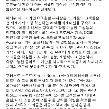
추론을 위한 최대 성능, 탁월한 확장성, 우수한 에너지
효율성을 제공하도록 설계됐다.
마헤쉬 티아가라얀 OCI 총괄 부사장은 “오라클의 고객들은
전 세계에서 가장 혁신적인 AI 애플리케이션을 구축하고
있으며, 이를 위해서는 강력하고 확장 가능한 고성능의
인프라가 필수적이다. 최신 AMD 프로세서 기술, OCI의
안전하고 유연한 플랫폼, 오라클 액셀러론(Oracle
Acceleron) 기반 고급 네트워킹의 결합으로 고객은 확신을
갖고 혁신 영역을 넓혀갈 수 있다. EPYC부터 AMD 인스팅트
가속기까지, 10년 이상 이어진 AMD와의 협력을 바탕으로
오라클은 탁월한 가격 대비 성능, 개방적이고 안전하며
확장가능한 클라우드 기반을 지속적으로 제공하여 차세대 AI
시대의 요구에 부응하고 있다.”라고 말했다.
포레스트 노로드(Forrest Norrod) AMD 데이터센터 솔루션
비즈니스 그룹 총괄 부사장 겸 총괄 매니저는 “AMD와
오라클은 계속해서 클라우드 분야의 AI 혁신에 앞장서고
있다. AMD 인스팅트 GPU, EPYC CPU, 그리고 첨단 AMD
펜산도 네트워킹 기술을 통해 오라클 고객들은 차세대 AI
훈련, 미세 조정 및 배포를 위한 강력한 역량을 확보할 수
있다. AMD와 오라클은 대규모 AI 데이터센터 환경에