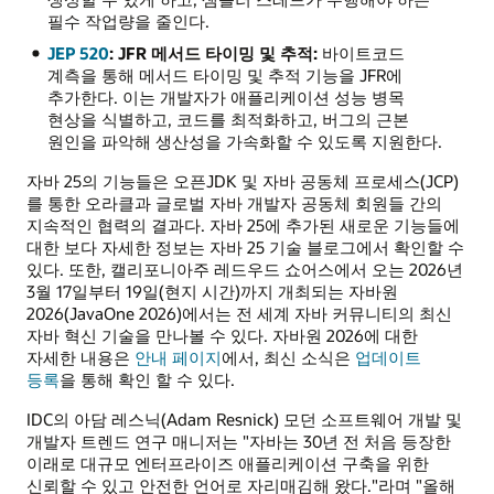
필수 작업량을 줄인다.
JEP 520
: JFR 메서드 타이밍 및 추적:
바이트코드
계측을 통해 메서드 타이밍 및 추적 기능을 JFR에
추가한다. 이는 개발자가 애플리케이션 성능 병목
현상을 식별하고, 코드를 최적화하고, 버그의 근본
원인을 파악해 생산성을 가속화할 수 있도록 지원한다.
자바 25의 기능들은 오픈JDK 및 자바 공동체 프로세스(JCP)
를 통한 오라클과 글로벌 자바 개발자 공동체 회원들 간의
지속적인 협력의 결과다. 자바 25에 추가된 새로운 기능들에
대한 보다 자세한 정보는 자바 25 기술 블로그에서 확인할 수
있다. 또한, 캘리포니아주 레드우드 쇼어스에서 오는 2026년
3월 17일부터 19일(현지 시간)까지 개최되는 자바원
2026(JavaOne 2026)에서는 전 세계 자바 커뮤니티의 최신
자바 혁신 기술을 만나볼 수 있다. 자바원 2026에 대한
자세한 내용은
안내 페이지
에서, 최신 소식은
업데이트
등록
을 통해 확인 할 수 있다.
IDC의 아담 레스닉(Adam Resnick) 모던 소프트웨어 개발 및
개발자 트렌드 연구 매니저는 "자바는 30년 전 처음 등장한
이래로 대규모 엔터프라이즈 애플리케이션 구축을 위한
신뢰할 수 있고 안전한 언어로 자리매김해 왔다."라며 "올해