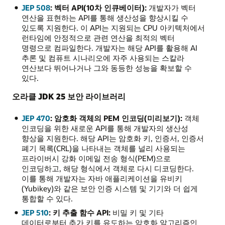
JEP 508
: 벡터 API(10차 인큐베이터):
개발자가 벡터
연산을 표현하는 API를 통해 생산성을 향상시킬 수
있도록 지원한다. 이 API는 지원되는 CPU 아키텍처에서
런타임에 안정적으로 관련 연산을 최적의 벡터
명령으로 컴파일한다. 개발자는 해당 API를 활용해 AI
추론 및 컴퓨트 시나리오에 자주 사용되는 스칼라
연산보다 뛰어나거나 그와 동등한 성능을 확보할 수
있다.
오라클 JDK 25 보안 라이브러리
JEP 470
: 암호화 객체의 PEM 인코딩(미리보기):
객체
인코딩을 위한 새로운 API를 통해 개발자의 생산성
향상을 지원한다. 해당 API는 암호화 키, 인증서, 인증서
폐기 목록(CRL)을 나타내는 객체를 널리 사용되는
프라이버시 강화 이메일 전송 형식(PEM)으로
인코딩하고, 해당 형식에서 객체로 다시 디코딩한다.
이를 통해 개발자는 자바 애플리케이션을 유비키
(Yubikey)와 같은 보안 인증 시스템 및 기기와 더 쉽게
통합할 수 있다.
JEP 510
: 키 추출 함수 API:
비밀 키 및 기타
데이터로부터 추가 키를 유도하는 암호화 알고리즘인