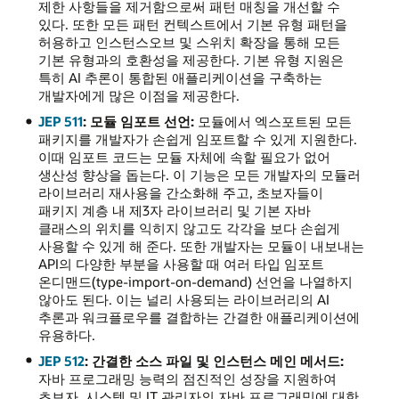
제한 사항들을 제거함으로써 패턴 매칭을 개선할 수
있다. 또한 모든 패턴 컨텍스트에서 기본 유형 패턴을
허용하고 인스턴스오브 및 스위치 확장을 통해 모든
기본 유형과의 호환성을 제공한다. 기본 유형 지원은
특히 AI 추론이 통합된 애플리케이션을 구축하는
개발자에게 많은 이점을 제공한다.
JEP 511
: 모듈 임포트 선언:
모듈에서 엑스포트된 모든
패키지를 개발자가 손쉽게 임포트할 수 있게 지원한다.
이때 임포트 코드는 모듈 자체에 속할 필요가 없어
생산성 향상을 돕는다. 이 기능은 모든 개발자의 모듈러
라이브러리 재사용을 간소화해 주고, 초보자들이
패키지 계층 내 제3자 라이브러리 및 기본 자바
클래스의 위치를 익히지 않고도 각각을 보다 손쉽게
사용할 수 있게 해 준다. 또한 개발자는 모듈이 내보내는
API의 다양한 부분을 사용할 때 여러 타입 임포트
온디맨드(type-import-on-demand) 선언을 나열하지
않아도 된다. 이는 널리 사용되는 라이브러리의 AI
추론과 워크플로우를 결합하는 간결한 애플리케이션에
유용하다.
JEP 512
: 간결한 소스 파일 및 인스턴스 메인 메서드:
자바 프로그래밍 능력의 점진적인 성장을 지원하여
초보자, 시스템 및 IT 관리자의 자바 프로그래밍에 대한