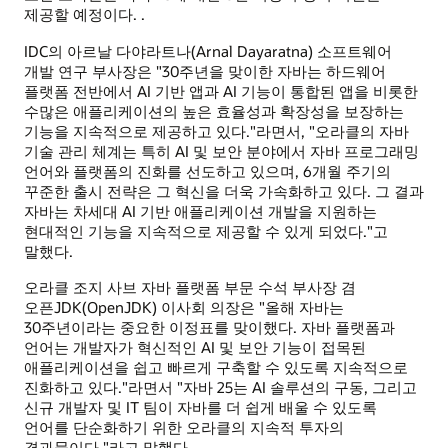
제공할 예정이다. .
IDC의 아르날 다야라트나(Arnal Dayaratna) 소프트웨어
개발 연구 부사장은 "30주년을 맞이한 자바는 하드웨어
플랫폼 전반에서 AI 기반 앱과 AI 기능이 통합된 앱을 비롯한
수많은 애플리케이션의 높은 효율성과 확장성을 보장하는
기능을 지속적으로 제공하고 있다."라면서, "오라클의 자바
기술 관리 체계는 특히 AI 및 보안 분야에서 자바 프로그래밍
언어와 플랫폼의 진화를 선도하고 있으며, 6개월 주기의
꾸준한 출시 전략은 그 혁신을 더욱 가속화하고 있다. 그 결과
자바는 차세대 AI 기반 애플리케이션 개발을 지원하는
현대적인 기능을 지속적으로 제공할 수 있게 되었다."고
말했다.
오라클 조지 사브 자바 플랫폼 부문 수석 부사장 겸
오픈JDK(OpenJDK) 이사회 의장은 "올해 자바는
30주년이라는 중요한 이정표를 맞이했다. 자바 플랫폼과
언어는 개발자가 혁신적인 AI 및 보안 기능이 접목된
애플리케이션을 쉽고 빠르게 구축할 수 있도록 지속적으로
진화하고 있다."라면서 "자바 25는 AI 솔루션의 구동, 그리고
신규 개발자 및 IT 팀이 자바를 더 쉽게 배울 수 있도록
언어를 단순화하기 위한 오라클의 지속적 투자의
결과물이다."라고 말했다.