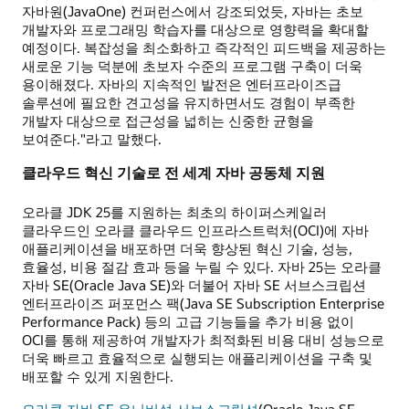
자바원(JavaOne) 컨퍼런스에서 강조되었듯, 자바는 초보
개발자와 프로그래밍 학습자를 대상으로 영향력을 확대할
예정이다. 복잡성을 최소화하고 즉각적인 피드백을 제공하는
새로운 기능 덕분에 초보자 수준의 프로그램 구축이 더욱
용이해졌다. 자바의 지속적인 발전은 엔터프라이즈급
솔루션에 필요한 견고성을 유지하면서도 경험이 부족한
개발자 대상으로 접근성을 넓히는 신중한 균형을
보여준다."라고 말했다.
클라우드 혁신 기술로 전 세계 자바 공동체 지원
오라클 JDK 25를 지원하는 최초의 하이퍼스케일러
클라우드인 오라클 클라우드 인프라스트럭처(OCI)에 자바
애플리케이션을 배포하면 더욱 향상된 혁신 기술, 성능,
효율성, 비용 절감 효과 등을 누릴 수 있다. 자바 25는 오라클
자바 SE(Oracle Java SE)와 더불어 자바 SE 서브스크립션
엔터프라이즈 퍼포먼스 팩(Java SE Subscription Enterprise
Performance Pack) 등의 고급 기능들을 추가 비용 없이
OCI를 통해 제공하여 개발자가 최적화된 비용 대비 성능으로
더욱 빠르고 효율적으로 실행되는 애플리케이션을 구축 및
배포할 수 있게 지원한다.
오라클 자바 SE 유니버설 서브스크립션
(Oracle Java SE