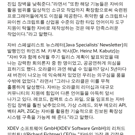
진입 장벽을 낮춰준다."라면서 "또한 해당 기능들은 자바의
활용 범위를 일상적인 소규모 작업까지 확장함으로써 숙련된
프로그래머들에게도 이점을 제공한다. 취약한 셸 스크립트나
파이썬 스크립트를 산업용 수준의 강한 타입 언어이자 도구
지원이 탁월한 자바로 재작성하는 것은 매우 만족스러운
작업이다."라고 말했다.
자바 스페셜리스트 뉴스레터(Java Specialists' Newsletter)의
발행인인 하인즈 M. 카부츠 박사(Dr. Heinz M. Kabutz)는
"자바 9과 함께 6개월 주기 릴리스 계획이 발표되었을 때
나는 강력한 회의론자 중 한 명이었고, 공공연하게 의심을
표하기도 했다. 오라클이 과연 해낼 수 있을까? 당시 3년마다
새 버전이 나오는 데 익숙해져 있었던 우리는 의구심을 품을
수밖에 없었다." 라면서 "그러나 오라클은 이를 무척
훌륭하게 달성했다. 자바는 오라클의 리더십과 대규모
커뮤니티의 지원에 힘입어 다른 언어들을 아득히 앞서
나가고 있다. 레코드, 컴팩트 소스 파일, 모듈 임포트는 자바
진입 장벽을 훨씬 낮추었으며, 가상 스레드, 외부 메모리 API,
벡터 API, ZGC는 자바를 활용한 기술적으로 진보된 확장성
시스템 구축을 가능케 해 준다."라고 말했다.
XDEV 소프트웨어 GmbH(XDEV Software GmbH)의 리처드
피히트너(Richard Fichtner) CEO는 "자바의 가장 큰 강점은