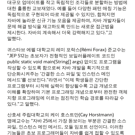
대규모 업데이트를 작고 독립적인 조각들로 분할하는 방법에
대한 훌륭한 교보재였다. 예를 들어 다양한 패턴 매칭 기능은
독립적으로 구현되어 따로 제공될 수 있지만, 합쳐지면
자바에 놀라운 신규 기능 모음을 제공하며, 자바 개발자들이
문제 해결 방식을 재고하도록 만드는 새로운 접근법을
제시한다. 자바의 계속해서 더욱 강력해지고 있다."고
말했다.
귀스타브 에펠 대학교의 레미 포락스(Rémi Forax) 준교수는
"JEP 512는 초보자가 전형적인 보일러플레이트 코드인
public static void main(String[] args) 없이도 프로그램을
작성할 수 있도록 함으로써 자바 개발을 획기적으로
단순화시켜주는 '간결한 소스 파일 및 인스턴스 메인
메서드'를 선보인다."라면서 "이제 학생들은 간단한
프로그램부터 시작해 실력이 향상될수록 고급 개념으로
이해를 확장하며 기본 프로그래밍 개념으로부터 완전한 객체
지향 프로그래밍에 이르는 점진적인 학습 경로를 따라갈 수
있다."고 말했다.
산호세 주립대학교의 케이 호스트만(Cay Horstmann)
명예교수는 "자바 25에서 가장 돋보이는 부분은 간결한 소스
파일, 인스턴스 메인 메서드, 모듈 임포트 선언이다. 이러한
기능들은 초보 프로그래머들이 자바를 쉽게 접할 수 있도록