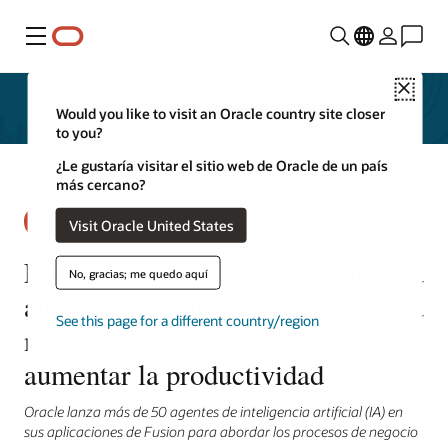
Menú
Close
Would you like to visit an Oracle country site closer
to you?
¿Le gustaría visitar el sitio web de Oracle de un país
más cercano?
Visit Oracle United States
Los agentes de Oracle AI ayudan a
No, gracias; me quedo aquí
automatizar multitud de procesos a
See this page for a different country/region
medida que las empresas buscan
aumentar la productividad
Oracle lanza más de 50 agentes de inteligencia artificial (IA) en
sus aplicaciones de Fusion para abordar los procesos de negocio