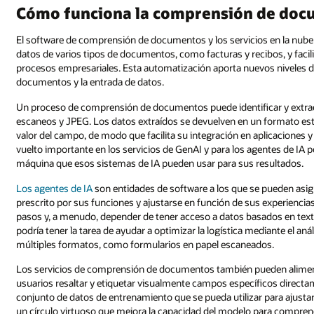
Cómo funciona la comprensión de do
El software de comprensión de documentos y los servicios en la nube u
datos de varios tipos de documentos, como facturas y recibos, y facili
procesos empresariales. Esta automatización aporta nuevos niveles de 
documentos y la entrada de datos.
Un proceso de comprensión de documentos puede identificar y extraer 
escaneos y JPEG. Los datos extraídos se devuelven en un formato estr
valor del campo, de modo que facilita su integración en aplicaciones 
vuelto importante en los servicios de GenAI y para los agentes de IA 
máquina que esos sistemas de IA pueden usar para sus resultados.
Los agentes de IA
son entidades de software a los que se pueden asi
prescrito por sus funciones y ajustarse en función de sus experiencia
pasos y, a menudo, depender de tener acceso a datos basados en texto
podría tener la tarea de ayudar a optimizar la logística mediante el a
múltiples formatos, como formularios en papel escaneados.
Los servicios de comprensión de documentos también pueden aliment
usuarios resaltar y etiquetar visualmente campos específicos direc
conjunto de datos de entrenamiento que se pueda utilizar para ajusta
un círculo virtuoso que mejora la capacidad del modelo para compren