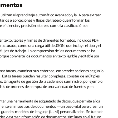
cumentos
tilizan el aprendizaje automático avanzado y la IA para extraer
tarlos a aplicaciones y flujos de trabajo que informan los
eficiencia y precisión a tareas como la clasificación de
texto, tablas y firmas de diferentes formatos, incluidos PDF,
ucturado, como una carga útil de JSON, que incluye el tipo y el
y flujos de trabajo. La comprensión de los documentos se ha
porque convierte los documentos en texto legible y editable por
gnar tareas, examinar sus entornos, emprender acciones según lo
s. Estas tareas pueden resultar complejas, constar de múltiples
. Un agente de gestión de la cadena de suministro, por ejemplo,
nálisis de órdenes de compra de una variedad de fuentes y en
ar una herramienta de etiquetado de datos, que permita a los
tamente en muestras de documentos —un paso vital para crear un
r grandes modelos de lenguaje (LLM) personalizados. Se trata de
der y extraer información de documentos similares en el futuro.