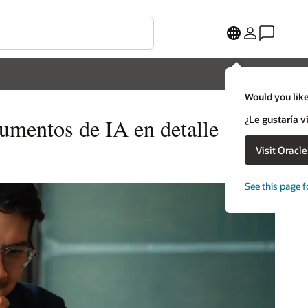
Would you like
¿Le gustaría v
umentos de IA en detalle
Visit Oracl
See this page f