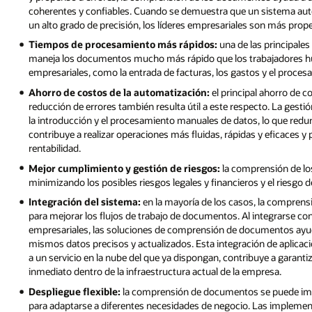
coherentes y confiables. Cuando se demuestra que un sistema a
un alto grado de precisión, los líderes empresariales son más prop
Tiempos de procesamiento más rápidos:
una de las principale
maneja los documentos mucho más rápido que los trabajadores h
empresariales, como la entrada de facturas, los gastos y el proce
Ahorro de costos de la automatización:
el principal ahorro de c
reducción de errores también resulta útil a este respecto. La ges
la introducción y el procesamiento manuales de datos, lo que re
contribuye a realizar operaciones más fluidas, rápidas y eficaces y 
rentabilidad.
Mejor cumplimiento y gestión de riesgos:
la comprensión de lo
minimizando los posibles riesgos legales y financieros y el riesgo 
Integración del sistema:
en la mayoría de los casos, la comprens
para mejorar los flujos de trabajo de documentos. Al integrarse 
empresariales, las soluciones de comprensión de documentos ayud
mismos datos precisos y actualizados. Esta integración de aplicaci
a un servicio en la nube del que ya dispongan, contribuye a garanti
inmediato dentro de la infraestructura actual de la empresa.
Despliegue flexible:
la comprensión de documentos se puede impl
para adaptarse a diferentes necesidades de negocio. Las implement