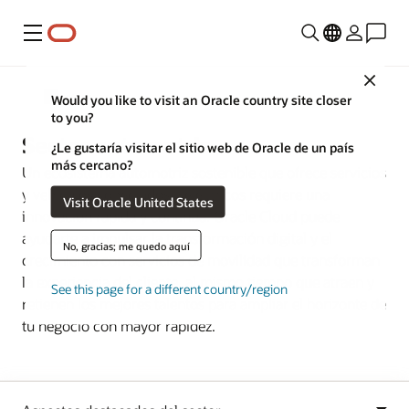
Menú
Close
Industrias
Would you like to visit an Oracle country site closer
to you?
Sector automotriz
¿Le gustaría visitar el sitio web de Oracle de un país
más cercano?
Un ecosistema automotriz sostenible que ofrece servicios
y vehículos conectados y eléctricos requiere una
Visit Oracle United States
innovación rápida y continua. Oracle Cloud puede
ayudarte a impulsar la transformación digital y el
No, gracias; me quedo aquí
crecimiento con servicios de movilidad que transforman
la experiencia del cliente, al mismo tiempo que atraen y
See this page for a different country/region
retienen los mejores talentos para ampliar el horizonte de
tu negocio con mayor rapidez.