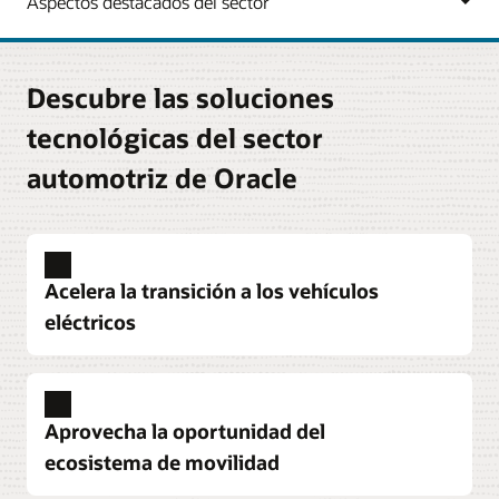
Descubre las soluciones
tecnológicas del sector
automotriz de Oracle
Acelera la transición a los vehículos
eléctricos
Impulsa la innovación continua y satisface las
expectativas de los clientes
Oracle Cloud permite establecer un hilo digital
Aprovecha la oportunidad del
para realizar un seguimiento de la gestión del
ecosistema de movilidad
ciclo de vida del producto (PLM), desde la