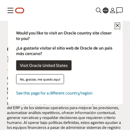
Menú
Close
Would you like to visit an Oracle country site closer
to you?
Oracle Fusion Cloud Enterprise
¿Le gustaría visitar el sitio web de Oracle de un país
más cercano?
Performance Management
Visit Oracle United States
Oracle Fusion Cloud Enterprise Performance Management (EPM)
No, gracias; me quedo aquí
ayuda a transformar las finanzas con operaciones autónomas
gracias a agentes de IA integrados en la planificación, el cierre
See this page for a different country/region
financiero, la elaboración de informes y la gestión de datos
maestros. Las experiencias agénticas, diseñadas específicamente
para este propósito, aprovechan datos confiables y de alta calidad
del ERP y de los sistemas operativos para mejorar las previsiones,
automatizar análisis repetitivos, ofrecer información contextual,
generar narrativas y respaldar decisiones que requieren criterio
humano. Al operar bajo políticas definidas, estos agentes ayudan a
los equipos financieros a pasar de administrar sistemas de registro