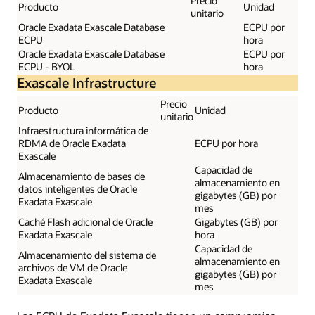
Precio
Producto
Unidad
unitario
Oracle Exadata Exascale Database
ECPU por
ECPU
hora
Oracle Exadata Exascale Database
ECPU por
ECPU - BYOL
hora
Exascale Infrastructure
Precio
Producto
Unidad
unitario
Infraestructura informática de
RDMA de Oracle Exadata
ECPU por hora
Exascale
Capacidad de
Almacenamiento de bases de
almacenamiento en
datos inteligentes de Oracle
gigabytes (GB) por
Exadata Exascale
mes
Caché Flash adicional de Oracle
Gigabytes (GB) por
Exadata Exascale
hora
Capacidad de
Almacenamiento del sistema de
almacenamiento en
archivos de VM de Oracle
gigabytes (GB) por
Exadata Exascale
mes