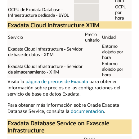
hora
OCPU
OCPU de Exadata Database -
por
Infraestructura dedicada - BYOL
hora
Exadata Cloud Infrastructure X11M
Precio
Servicio
Unidad
unitario
Entorno
Exadata Cloud Infrastructure - Servidor
alojado por
de base de datos - X11M
hora
Entorno
Exadata Cloud Infrastructure - Servidor
alojado por
de almacenamiento - X11M
hora
Visita la
página de precios de Exadata
para obtener
información sobre precios de las configuraciones del
servicio de base de datos Exadata.
Para obtener más información sobre Oracle Exadata
Database Service, consulta la
documentación
.
Exadata Database Service on Exascale
Infrastructure