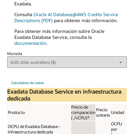
Exadata.
Consulta
Oracle AI Database@AWS Credits Service
Descriptions (PDF)
para obtener más información.
Para obtener más información sobre Oracle
Exadata Database Service, consulta la
documentación
.
Moneda
Calculadora de costos
Exadata Database Service en infraestructura
dedicada
Precio de
Precio
Producto
comparación
Unidad
unitario
( /vCPU)*
OCPU
OCPU de Exadata Database -
por
Infraestructura dedicada