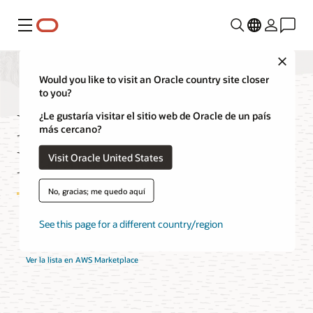
Menú
Close
Would you like to visit an Oracle country site closer
to you?
Precios de Oracle AI
¿Le gustaría visitar el sitio web de Oracle de un país
más cercano?
Database@AWS
Visit Oracle United States
No, gracias; me quedo aquí
See this page for a different country/region
Contacta con un especialista en Oracle AI Database@AWS
Ver la lista en AWS Marketplace