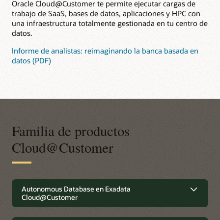
Oracle Cloud@Customer te permite ejecutar cargas de
trabajo de SaaS, bases de datos, aplicaciones y HPC con
una infraestructura totalmente gestionada en tu centro de
datos.
Informe de analistas: reimaginando la banca basada en
datos (PDF)
Familia de productos
Cloud@Customer
Toda la experiencia de la nube
Autonomous Database en Exadata
Cloud@Customer
pública en tu centro de datos
Oracle Dedicated Region Cloud@Customer es una