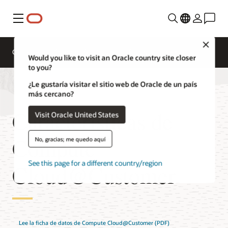
Menú
Close
Overview
Compute Services
Precios
Would you like to visit an Oracle country site closer
to you?
¿Le gustaría visitar el sitio web de Oracle de un país
más cercano?
Características de
Visit Oracle United States
Compute
No, gracias; me quedo aquí
See this page for a different country/region
Cloud@Customer
Lee la ficha de datos de Compute Cloud@Customer (PDF)