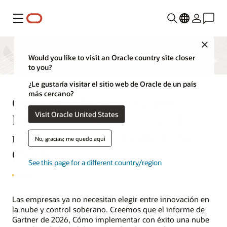
Menú
Close
Would you like to visit an Oracle country site closer
to you?
¿Le gustaría visitar el sitio web de Oracle de un país
más cercano?
OCI ofrece lo que necesitan
Visit Oracle United States
los sectores regulados, con el
reconocimiento de Gartner® a
No, gracias; me quedo aquí
Oracle
See this page for a different country/region
Las empresas ya no necesitan elegir entre innovación en
la nube y control soberano. Creemos que el informe de
Gartner de 2026, Cómo implementar con éxito una nube