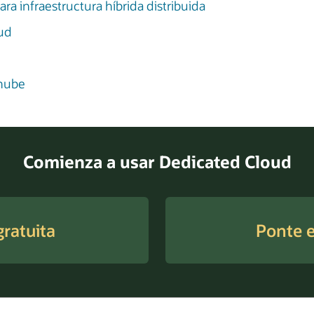
 infraestructura híbrida distribuida
ud
 nube
Comienza a usar Dedicated Cloud
ratuita
Ponte e