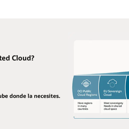
ara
argas
e
rabajo
ensibles
n
os
ectores
úblico
ted Cloud?
rivado
nube donde la necesites.