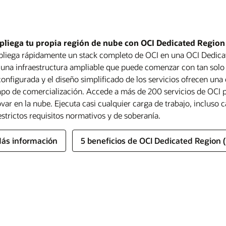
pliega tu propia región de nube con OCI Dedicated Region
pliega rápidamente un stack completo de OCI en una OCI Dedicat
una infraestructura ampliable que puede comenzar con tan solo t
onfigurada y el diseño simplificado de los servicios ofrecen una 
po de comercialización. Accede a más de 200 servicios de OCI p
var en la nube. Ejecuta casi cualquier carga de trabajo, incluso c
obre
ás información
racle
estrictos requisitos normativos y de soberanía.
obre
ás información
U
S
obre
sobre
ás información
Lee el resumen de la solución (PDF)
overeign
overnment
racle
Oracle
obre
obre
ás información
ás información
5 beneficios de OCI Dedicated Region 
loud
loud
lloy
Alloy
CI
racle
obre
ás información
edicated
K
racle
egion
overeign
ustralian
obre
ás información
loud
overnment
racle
nd
loud
efence
solated
loud
egion