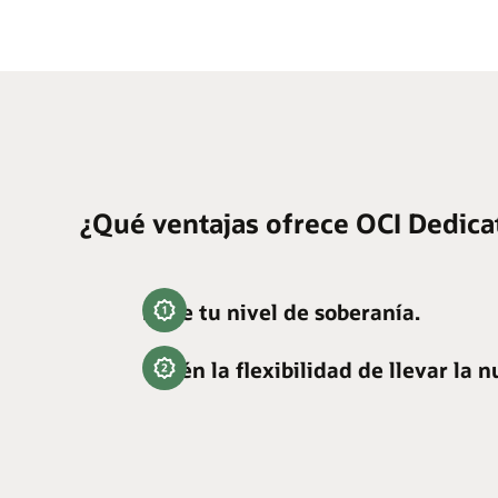
p
c
d
t
s
e
l
s
p
¿Qué ventajas ofrece OCI Dedica
y
p
Elige tu nivel de soberanía.
Obtén la flexibilidad de llevar la 