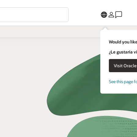
Would you like
¿Le gustaría v
See this page f