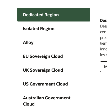
Dedicated Region
Des
Des
Isolated Region
con 
prec
Alloy
tiem
inno
s
M
O
los 
s
M
EU Sovereign Cloud
E
U
s
M
S
G
O
s
s
M
M
UK Sovereign Cloud
C
C
A
O
O
s
M
D
U
O
R
S
A
US Government Cloud
s
M
C
G
O
a
C
Australian Government
D
I
Cloud
C
R