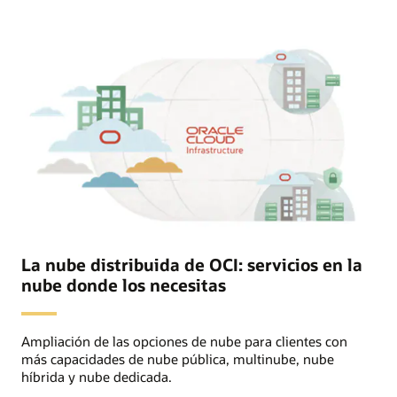
infraestructura
y
las
aplicaciones
de
socios.
La
sección
Oracle
incluye
iconos
para
Oracle
Cloud
Infrastructure,
formación
y
servicios
de
soporte
La nube distribuida de OCI: servicios en la
que
nube donde los necesitas
OCI
proporciona
a
Oracle
Alloy
Ampliación de las opciones de nube para clientes con
Partner.
más capacidades de nube pública, multinube, nube
El
híbrida y nube dedicada.
cliente
final