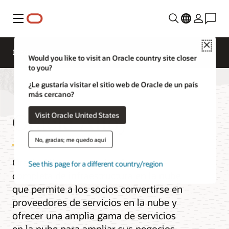
Menú
Close
Descripción general
Multicloud
Nube dedicada
Would you like to visit an Oracle country site closer
to you?
¿Le gustaría visitar el sitio web de Oracle de un país
más cercano?
Oracle Alloy
Visit Oracle United States
No, gracias; me quedo aquí
Oracle Alloy es una plataforma
See this page for a different country/region
completa de infraestructura en la nube
que permite a los socios convertirse en
proveedores de servicios en la nube y
ofrecer una amplia gama de servicios
en la nube para ampliar sus negocios.