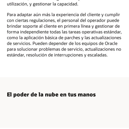
los
utilización, y gestionar la capacidad.
clientes
finales
a
Para adaptar aún más la experiencia del cliente y cumplir
la
con ciertas regulaciones, el personal del operador puede
derecha.
brindar soporte al cliente en primera línea y gestionar de
La
sección
forma independiente todas las tareas operativas estándar,
de
como la aplicación básica de parches y las actualizaciones
socios
de servicios. Pueden depender de los equipos de Oracle
incluye
iconos
para solucionar problemas de servicio, actualizaciones no
para
estándar, resolución de interrupciones y escaladas.
la
configuración
de
Oracle
Alloy:
imagen
de
marca,
facturación,
El poder de la nube en tus manos
operaciones
y
capacidades
de
CRM,
así
como
la