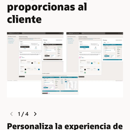
proporcionas al
cliente
previous
next
1
/
4
slide
slide
Personaliza la experiencia de
G