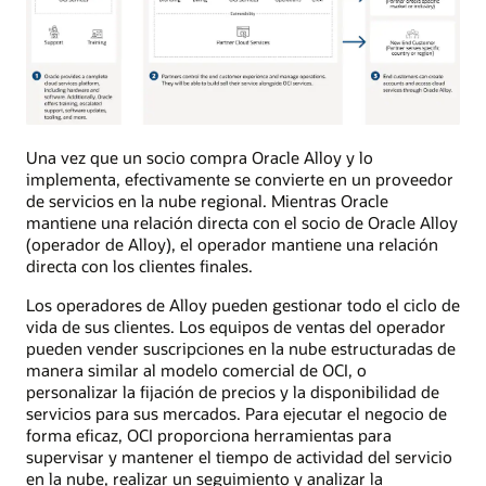
El
Una vez que un socio compra Oracle Alloy y lo
diagrama
implementa, efectivamente se convierte en un proveedor
muestra
Oracle
de servicios en la nube regional. Mientras Oracle
Cloud
mantiene una relación directa con el socio de Oracle Alloy
Infrastructure
(operador de Alloy), el operador mantiene una relación
a
la
directa con los clientes finales.
izquierda,
la
Los operadores de Alloy pueden gestionar todo el ciclo de
configuración
de
vida de sus clientes. Los equipos de ventas del operador
Oracle
pueden vender suscripciones en la nube estructuradas de
Alloy
manera similar al modelo comercial de OCI, o
como
socio
personalizar la fijación de precios y la disponibilidad de
ubicado
servicios para sus mercados. Para ejecutar el negocio de
en
forma eficaz, OCI proporciona herramientas para
el
medio
supervisar y mantener el tiempo de actividad del servicio
y
en la nube, realizar un seguimiento y analizar la