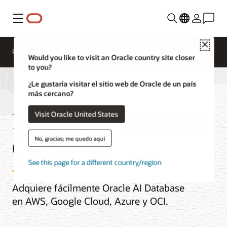
Menú
Close
Pricing
Cloud Economics
Cloud Price List
Would you like to visit an Oracle country site closer
to you?
¿Le gustaría visitar el sitio web de Oracle de un país
más cercano?
Multicloud Universal
Visit Oracle United States
Credits
No, gracias; me quedo aquí
See this page for a different country/region
Adquiere fácilmente Oracle AI Database
en AWS, Google Cloud, Azure y OCI.