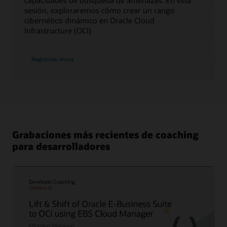
sesión, exploraremos cómo crear un rango
cibernético dinámico en Oracle Cloud
Infrastructure (OCI)
Creación
Regístrate ahora
de
un
rango
cibernético
en
Oracle
Cloud
Infrastructure:
aprovechar
la
observabilidad
Grabaciones más recientes de coaching
y
las
para desarrolladores
herramientas
de
código
abierto
para
dar
caza
a
las
amenazas