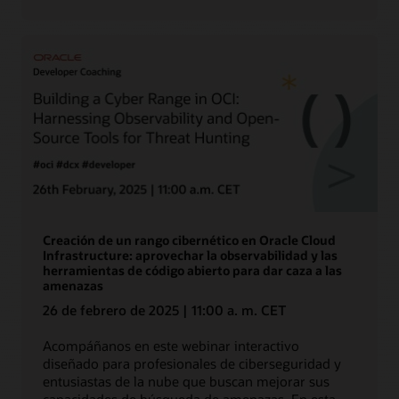
IA
generativa:
guía
de
OCI
Functions
para
desarrolladores
Creación de un rango cibernético en Oracle Cloud
Infrastructure: aprovechar la observabilidad y las
herramientas de código abierto para dar caza a las
amenazas
26 de febrero de 2025 | 11:00 a. m. CET
Acompáñanos en este webinar interactivo
diseñado para profesionales de ciberseguridad y
entusiastas de la nube que buscan mejorar sus
capacidades de búsqueda de amenazas. En esta