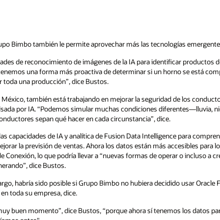
upo Bimbo también le permite aprovechar más las tecnologías emergentes, c
ades de reconocimiento de imágenes de la IA para identificar productos d
 tenemos una forma más proactiva de determinar si un horno se está comp
er toda una producción”, dice Bustos.
 México, también está trabajando en mejorar la seguridad de los conduc
ulsada por IA. “Podemos simular muchas condiciones diferentes—lluvia, nie
nductores sepan qué hacer en cada circunstancia”, dice.
s capacidades de IA y analítica de Fusion Data Intelligence para compren
rar la previsión de ventas. Ahora los datos están más accesibles para lo
de Conexión, lo que podría llevar a “nuevas formas de operar o incluso a c
nerando”, dice Bustos.
argo, habría sido posible si Grupo Bimbo no hubiera decidido usar Oracle
 en toda su empresa, dice.
n muy buen momento”, dice Bustos, “porque ahora sí tenemos los datos pa