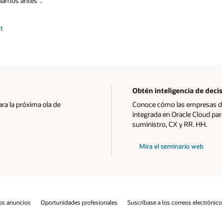
cíamos antes".
t
Obtén inteligencia de deci
ra la próxima ola de
Conoce cómo las empresas de 
integrada en Oracle Cloud pa
suministro, CX y RR. HH.
Mira el seminario web
os anuncios
Oportunidades profesionales
Suscríbase a los correos electrónic