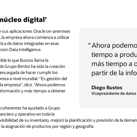
núcleo digital’
 sus aplicaciones Oracle on-premises
 la empresa ahora comienza a utilizar
tica de datos integradas en esas
“
Ahora podemo
sion Data Intelligence.
tiempo a produ
ible lo que Bustos llama la
más tiempo a o
 de Grupo Bimbo ha sido la creación
partir de la in
 encargada de hacer cumplir los
esa a nivel mundial. “Es gestión del
a la empresa”, dice. “Ahora podemos
Diego Bustos
nformación y más tiempo a obtener
Vicepresidente de datos 
s coherentes ha ayudado a Grupo
nciero y operativo en toda la
sibilidad de su inventario, mejoró la planificación y previsión de la deman
la asignación de productos por región y geografía.