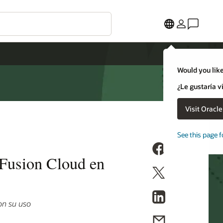
Would you like
¿Le gustaría v
Visit Oracl
See this page f
 Fusion Cloud en
on su uso