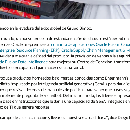
iendo en la levadura del éxito global de Grupo Bimbo.
l mundo, un nuevo proceso de estandarización de datos le está permitien
stemas Oracle on-premises al
conjunto de aplicaciones Oracle Fusion Clou
nterprise Resource Planning (ERP)
,
Oracle Supply Chain Management & M
yudar a mejorar la calidad del producto, la previsión de ventas y la segur
le Fusion Data Intelligence
para mejorar su Centro de Conexión, transfor
cliente, con capacidad para hacer escucha social.
roduce productos horneados bajo marcas conocidas como Entenmann’s, T
digital impulsado por inteligencia artificial generativa (GenAI) para dar a
er que revisar decenas de manuales de políticas para saber qué pasos segu
simplemente preguntarle al chatbot. Del mismo modo, los líderes empresa
on base en instrucciones que le dan a una capacidad de GenAI integrada en
ipo de TI que genere reportes.
campo de la ciencia ficción y llevarlo a nuestra realidad diaria”, dice Dieg