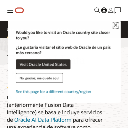
Menú
Close
Descripción general
Insight Applications
Library
Would you like to visit an Oracle country site closer
to you?
¿Le gustaría visitar el sitio web de Oracle de un país
más cercano?
Fusion AI Data
Visit Oracle United States
Platform
No, gracias; me quedo aquí
See this page for a different country/region
Oracle Fusion AI Data Platform
(anteriormente Fusion Data
Intelligence) se basa e incluye servicios
de
Oracle AI Data Platform
para ofrecer
una experiencia de software como