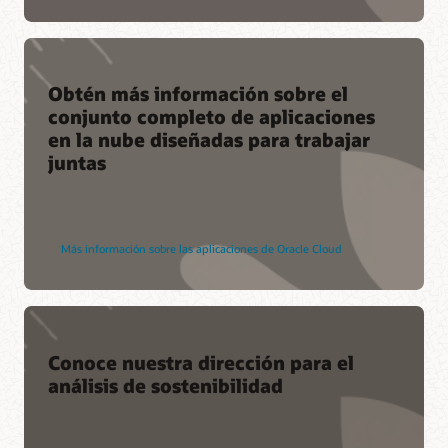
Obtén más información sobre el
conjunto completo de aplicaciones
en la nube diseñadas para trabajar
juntas
Más información sobre las aplicaciones de Oracle Cloud
Conoce nuestra dirección para el
análisis de sostenibilidad