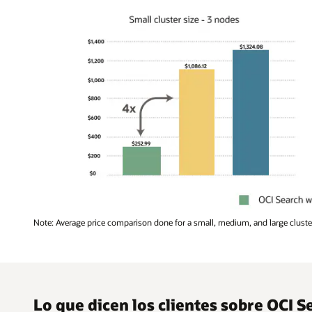
This
Note: Average price comparison done for a small, medium, and large clust
bar
chart
compares
the
monthly
Lo que dicen los clientes sobre OCI 
costs