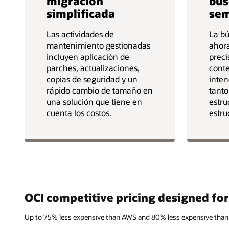
migración
bú
simplificada
sem
Las actividades de
La b
mantenimiento gestionadas
ahora
incluyen aplicación de
preci
parches, actualizaciones,
conte
copias de seguridad y un
inten
rápido cambio de tamaño en
tanto
una solución que tiene en
estru
cuenta los costos.
estru
OCI competitive pricing designed fo
Up to 75% less expensive than AWS and 80% less expensive than 