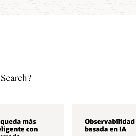
nSearch?
squeda más
Observabilidad
eligente con
basada en IA