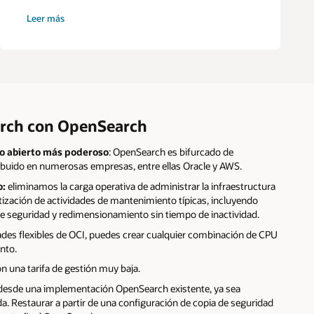
sobre
Leer más
el
pago
de
BPC
arch con OpenSearch
o abierto más poderoso
: OpenSearch es bifurcado de
ribuido en numerosas empresas, entre ellas Oracle y AWS.
o:
eliminamos la carga operativa de administrar la infraestructura
zación de actividades de mantenimiento típicas, incluyendo
de seguridad y redimensionamiento sin tiempo de inactividad.
ades flexibles de OCI, puedes crear cualquier combinación de CPU
nto.
 una tarifa de gestión muy baja.
desde una implementación OpenSearch existente, ya sea
da. Restaurar a partir de una configuración de copia de seguridad