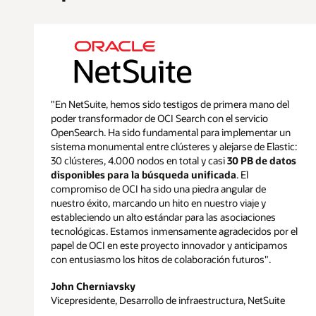
associated
with
different
cluster
sizes
—
small,
"En NetSuite, hemos sido testigos de primera mano del
medium,
poder transformador de OCI Search con el servicio
and
OpenSearch. Ha sido fundamental para implementar un
large
sistema monumental entre clústeres y alejarse de Elastic:
—
30 clústeres, 4.000 nodos en total y casi
30 PB de datos
across
disponibles para la búsqueda unificada
. El
three
compromiso de OCI ha sido una piedra angular de
services:
nuestro éxito, marcando un hito en nuestro viaje y
OCI
estableciendo un alto estándar para las asociaciones
Search
tecnológicas. Estamos inmensamente agradecidos por el
with
papel de OCI en este proyecto innovador y anticipamos
OpenSearch,
con entusiasmo los hitos de colaboración futuros".
Amazon
OpenSearch
John Cherniavsky
Service,
Vicepresidente, Desarrollo de infraestructura, NetSuite
and