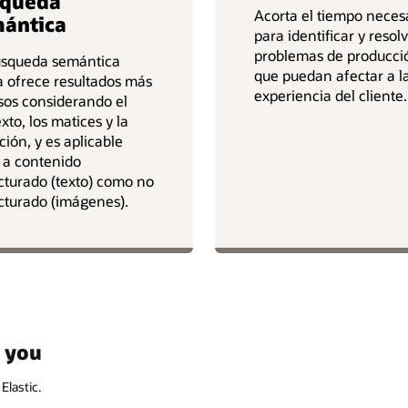
squeda
Acorta el tiempo neces
ántica
para identificar y resol
problemas de producci
úsqueda semántica
que puedan afectar a l
 ofrece resultados más
experiencia del cliente.
sos considerando el
xto, los matices y la
ción, y es aplicable
 a contenido
cturado (texto) como no
cturado (imágenes).
r you
Elastic.