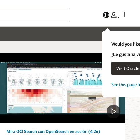
Would you like
¿Le gustaría v
Visit Oracl
See this page f
Mira OCI Search con OpenSearch en acción (4:26)