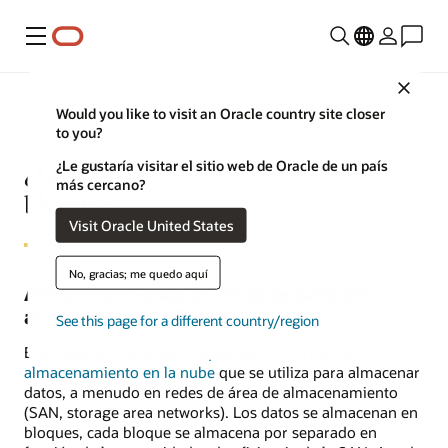
Menú
Close
Would you like to visit an Oracle country site closer
to you?
¿Qué es el almacenamiento de
¿Le gustaría visitar el sitio web de Oracle de un país
más cercano?
bloques?
Visit Oracle United States
No, gracias; me quedo aquí
Almacenamiento de bloques para un
acceso rápido y flexible
See this page for a different country/region
El
almacenamiento de bloques
es una forma de
almacenamiento en la nube
que se utiliza para almacenar
datos, a menudo en redes de área de almacenamiento
(SAN, storage area networks). Los datos se almacenan en
bloques, cada bloque se almacena por separado en