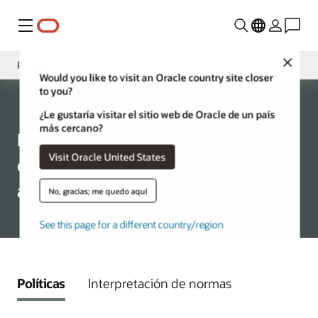
Menú
Close
Privacidad
Would you like to visit an Oracle country site closer
to you?
Presentación
Accessibility
¿Le gustaría visitar el sitio web de Oracle de un país
VPAT
más cercano?
Interpretación de
Aprendizaje y soporte
Visit Oracle United States
estándares y políticas de
accesibilidad de Oracle
No, gracias; me quedo aquí
See this page for a different country/region
Políticas
Interpretación de normas