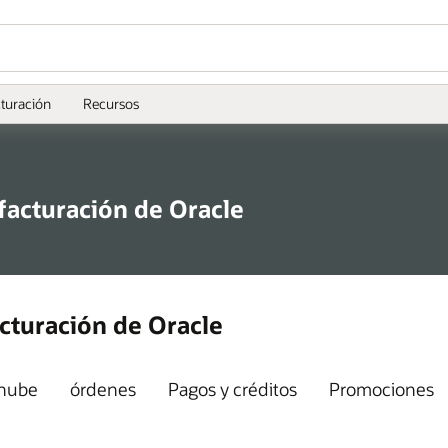
cturación
Recursos
facturación de Oracle
cturación de Oracle
 nube
órdenes
Pagos y créditos
Promociones