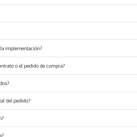
 la implementación?
contrato o el pedido de compra?
idos?
otal del pedido?
n?
a?