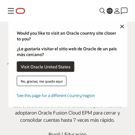
Menú
Close
Would you like to visit an Oracle country site closer
to you?
¿Le gustaría visitar el sitio web de Oracle de un país
más cercano?
Visit Oracle United States
Afya automatiza el 85 % de sus
No, gracias; me quedo aquí
procesos de consolidación
financiera con Oracle Cloud
See this page for a different country/region
Los creadores de un centro educativo para médicos
adoptaron Oracle Fusion Cloud EPM para cerrar y
consolidar cuentas hasta 7 veces más rápido.
Brazil | Educación