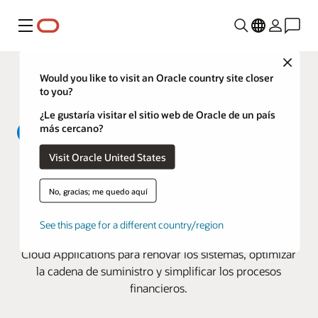
Menú
Close
Would you like to visit an Oracle country site closer
to you?
¿Le gustaría visitar el sitio web de Oracle de un país
más cercano?
Visit Oracle United States
Clayton crea un ecosistema
moderno de cadena de suministro
No, gracias; me quedo aquí
y finanzas con Oracle
See this page for a different country/region
Una importante constructora de viviendas adopta Oracle
Cloud Applications para renovar los sistemas, optimizar
la cadena de suministro y simplificar los procesos
financieros.