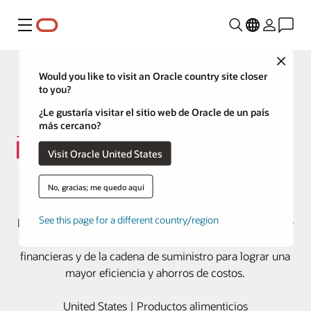
Menú
Close
Would you like to visit an Oracle country site closer
to you?
¿Le gustaría visitar el sitio web de Oracle de un país
más cercano?
Visit Oracle United States
Darigold consolida, optimiza y
No, gracias; me quedo aquí
estandariza con Oracle Cloud
See this page for a different country/region
La cooperativa láctea estadounidense implementa Oracle
Cloud Applications para simplificar las operaciones
financieras y de la cadena de suministro para lograr una
mayor eficiencia y ahorros de costos.
United States | Productos alimenticios