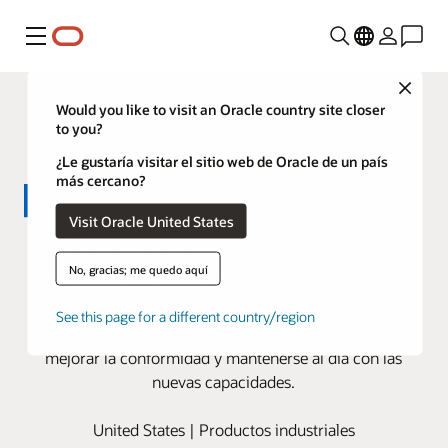
Menú
Close
Would you like to visit an Oracle country site closer
to you?
¿Le gustaría visitar el sitio web de Oracle de un país
más cercano?
Visit Oracle United States
Eaton automatiza su cierre
No, gracias; me quedo aquí
financiero con Oracle Cloud EPM
Migrar los procesos financieros a la nube ayuda a la
See this page for a different country/region
empresa de gestión de energía a obtener visibilidad,
mejorar la conformidad y mantenerse al día con las
nuevas capacidades.
United States | Productos industriales