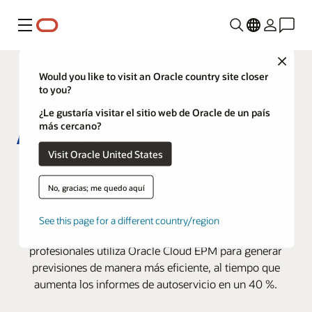
Menú
Close
Would you like to visit an Oracle country site closer
to you?
¿Le gustaría visitar el sitio web de Oracle de un país
más cercano?
Visit Oracle United States
KPMG acorta sus ciclos de
previsión un 33 % de la mano de
No, gracias; me quedo aquí
Oracle Cloud EPM
See this page for a different country/region
Esta empresa líder de la industria de los servicios
profesionales utiliza Oracle Cloud EPM para generar
previsiones de manera más eficiente, al tiempo que
aumenta los informes de autoservicio en un 40 %.