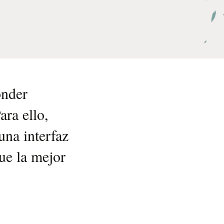
onder
ra ello,
una interfaz
fue la mejor