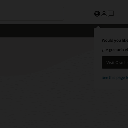
Would you like
¿Le gustaría v
Visit Oracl
See this page f