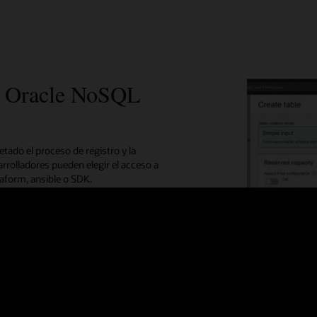
de Oracle NoSQL
tado el proceso de registro y la
arrolladores pueden elegir el acceso a
raform, ansible o SDK.
e el modo de entrada simple o
r el rendimiento de las consultas
almacenamiento de las tablas NoSQL