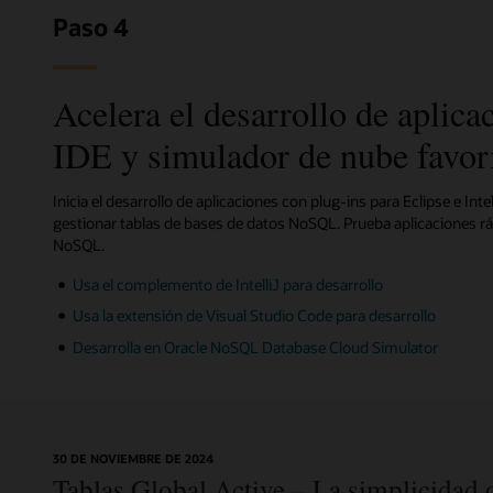
Instala
Instala
Instala
Instala
Instala
Instala
Instala
Paso 4
Accede 
Accede 
Accede 
Accede 
Accede 
Accede 
Accede 
Utiliza
Acelera el desarrollo de aplica
para
para
para
para
para
para
aplicac
Más inf
Más inf
Más inf
Más inf
Más inf
Más inf
Node.js/T
Python
.Net
Go
Spring
Rust
Data
IDE y simulador de nube favor
para
Más inf
Java
Inicia el desarrollo de aplicaciones con plug-ins para Eclipse e Inte
gestionar tablas de bases de datos NoSQL. Prueba aplicaciones r
NoSQL.
Usa el complemento de IntelliJ para desarrollo
Usa la extensión de Visual Studio Code para desarrollo
Desarrolla en Oracle NoSQL Database Cloud Simulator
30 DE NOVIEMBRE DE 2024
Tablas Global Active – La simplicidad o