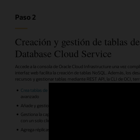
Paso 2
Creación y gestión de tablas 
Database Cloud Service
Accede a la consola de Oracle Cloud Infrastructure una vez comple
interfaz web facilita la creación de tablas NoSQL. Además, los des
recursos y gestionar tablas mediante REST API, la CLI de OCI, ter
Crea tablas de NoSQL
en un compartimento en la nube mediant
avanzado
Añade y gestiona índices en una o varias columnas para mejora
Gestiona la capacidad de lectura y escritura y los límites de 
con un solo clic
Agrega réplicas a tus tablas NoSQL con un clic