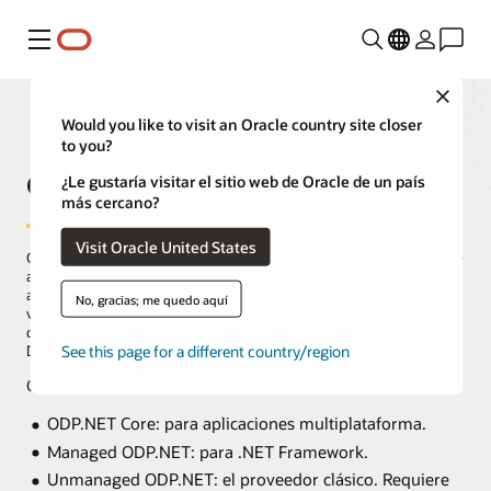
Menú
Close
Would you like to visit an Oracle country site closer
to you?
Oracle Data Provider for .NET
¿Le gustaría visitar el sitio web de Oracle de un país
más cercano?
Visit Oracle United States
Oracle Data Provider for .NET (ODP.NET) ofrece acceso ADO.NET de
alto rendimiento a Oracle AI Database. Los desarrolladores pueden
aprovechar funciones avanzadas de Oracle, como búsqueda
No, gracias; me quedo aquí
vectorial de IA, vistas de dualidad relacional JSON, almacenamiento
de sentencias en caché autoajustable, Application Continuity y Deep
See this page for a different country/region
Data Security.
ODP.NET se ofrece en tres formatos.
ODP.NET Core: para aplicaciones multiplataforma.
Managed ODP.NET: para .NET Framework.
Unmanaged ODP.NET: el proveedor clásico. Requiere