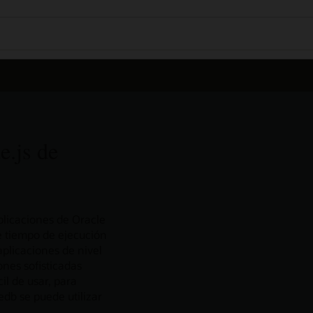
e.js de
licaciones de Oracle
e tiempo de ejecución
aplicaciones de nivel
ones sofisticadas
il de usar, para
db se puede utilizar