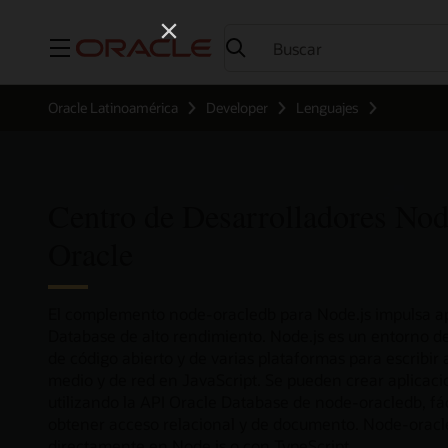
Menú
Oracle Latinoamérica
Developer
Lenguajes
Centro de Desarrolladores Nod
Oracle
El complemento node-oracledb para Node.js impulsa ap
Database de alto rendimiento. Node.js es un entorno d
de código abierto y de varias plataformas para escribir 
medio y de red en JavaScript. Se pueden crear aplicaci
utilizando la API Oracle Database de node-oracledb, fác
obtener acceso relacional y de documento. Node-oracle
directamente en Node.js o con TypeScript.