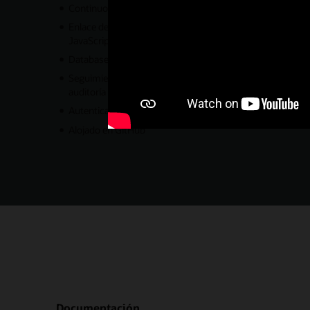
Continuous Query Notification (CQN)
Enlace de datos con objetos o lecturas de datos de
JavaScript
Database Resident Connection Pooling (DRCP)
Seguimiento integral, autenticación de nivel intermedio y
auditoría
Autenticación externa
Alojado en GitHub
Documentación