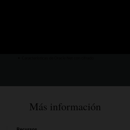
Mantenimiento realizado por Oracle
Código abierto en la licencia Apache 2 y la licencia
universal permisiva (UPL)
Oracle Database 12c tipo de datos JSON
Características de alta disponibilidad de Oracle Database
Compatibilidad con colecciones y tipos con nombre de
Oracle
Características de Oracle Net con cifrado
Más información
Recursos