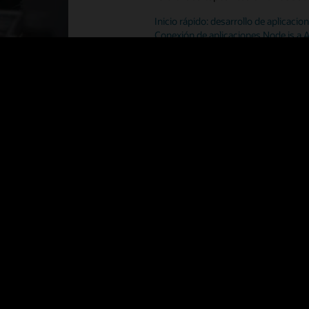
Inicio rápido: desarrollo de aplica
Conexión de aplicaciones Node.js a
Características de node-oracled
Grupo de conexiones integrado con creación de colas,
alias, etiquetado, drenaje, conexiones heterogéneas y
homogéneas, conexiones proxy y comprobación de
estado
Instalar con la infraestructura npm estándar
Objetos Grandes: CLOB y BLOB como Flujos o Cadenas
y Buffers