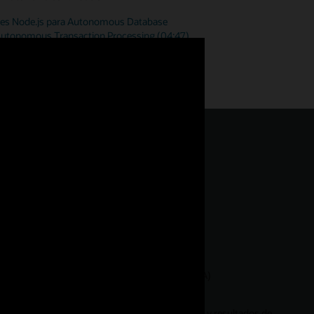
ciones Node.js para Autonomous Database
 Autonomous Transaction Processing (04:47)
b
Cambio de contraseña
Conexiones privilegiadas
REF CURSOR y Resultados Implícitos
Simple Oracle Document Access (SODA)
Ejecución SQL y PL/SQL
Almacenamiento en caché de extractos y resultados de