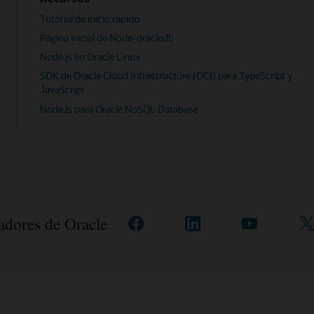
Tutorial de inicio rápido
Página inicial de Node-oracledb
Node.js en Oracle Linux
SDK de Oracle Cloud Infrastructure (OCI) para TypeScript y
JavaScript
Node.js para Oracle NoSQL Database
ladores de Oracle
Conéctese
Contacte
Ver
S
con
con
en
e
nosotros
nosotros
YouTube
X
en
en
(
facebook
linkedIn
c
c
T