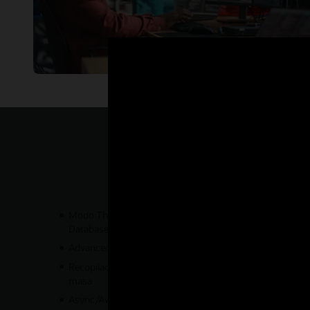
Modo Thin para conectarse directamente a Oracle
Database que no necesita bibliotecas de cliente de Oracle
Advanced Queuing (AQ)
Recopilación de matriz y características de carga en
masa
Async/Await, Promises, Callbacks y Streams