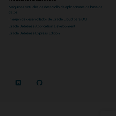
Máquinas virtuales de desarrollo de aplicaciones de base de
datos
Imagen de desarrollador de Oracle Cloud para OCI
Oracle Database Application Development
Oracle Database Express Edition
íguenos
Lee
Compruebe
n
nuestros
en
blogs
GitHub
formalmente
onocido
omo
witter)