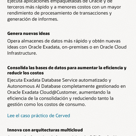
Ejecuta aplicaciones empaquetadas de Oracle y de
- Oracle Operator Access Control permite a los equipos
permitiendo un escalado extremo del rendimiento para
terceros más rápido y a menores costos con un mayor
de TI del cliente abordar preocupaciones sobre el
análisis inteligentes.
rendimiento de procesamiento de transacciones y
manejo a distancia autorizando, limitando,
supervisando y controlando toda la gestión remota de
generación de informes.
la infraestructura.
Genera nuevas ideas
Opera almacenes de datos más rápido y obtén nuevas
ideas con Oracle Exadata, on-premises o en Oracle Cloud
Infrastructure.
Consolida las bases de datos para aumentar la eficiencia y
reducir los costos
Ejecuta Exadata Database Service automatizado y
Autonomous AI Database completamente gestionado en
Oracle Exadata Cloud@Customer, aumentando la
eficiencia de la consolidación y reduciendo tanto la
gestión como los costos de consumo.
Lee el caso práctico de Cerved
Innova con arquitecturas multicloud