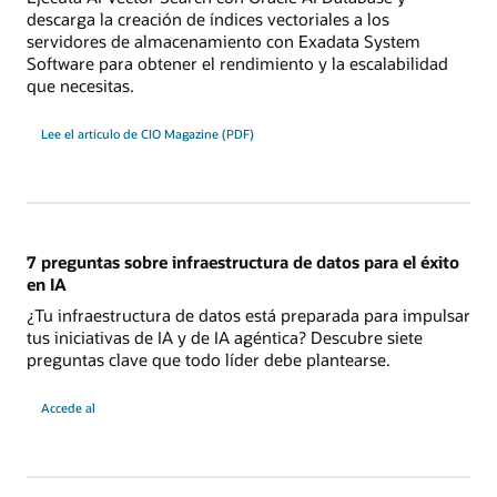
descarga la creación de índices vectoriales a los
servidores de almacenamiento con Exadata System
Software para obtener el rendimiento y la escalabilidad
que necesitas.
Lee el artículo de CIO Magazine (PDF)
7 preguntas sobre infraestructura de datos para el éxito
en IA
¿Tu infraestructura de datos está preparada para impulsar
tus iniciativas de IA y de IA agéntica? Descubre siete
preguntas clave que todo líder debe plantearse.
ebook
Accede al
"7
preguntas
sobre
infraestructura
de
datos
para