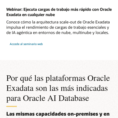
el
éxito
Webinar: Ejecuta cargas de trabajo más rápido con Oracle
de
la
Exadata en cualquier nube
IA"
Conoce cómo la arquitectura scale-out de Oracle Exadata
impulsa el rendimiento de cargas de trabajo esenciales y
de IA agéntica en entornos de nube, multinube y locales.
para
Accede al seminario web
Seminario
web:
Ejecuta
cargas
de
trabajo
más
rápidas
con
Por qué las plataformas Oracle
Oracle
Exadata
en
Exadata son las más indicadas
cualquier
nube
para Oracle AI Database
Las mismas capacidades on-premises y en