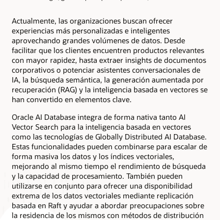
La
segunda
Actualmente, las organizaciones buscan ofrecer
columna,
experiencias más personalizadas e inteligentes
titulada
aprovechando grandes volúmenes de datos. Desde
"Exadata
facilitar que los clientes encuentren productos relevantes
Database
con mayor rapidez, hasta extraer insights de documentos
Service",
corporativos o potenciar asistentes conversacionales de
muestra
IA, la búsqueda semántica, la generación aumentada por
que
recuperación (RAG) y la inteligencia basada en vectores se
los
han convertido en elementos clave.
administradores
conservan
Oracle AI Database integra de forma nativa tanto AI
todo
Vector Search para la inteligencia basada en vectores
el
como las tecnologías de Globally Distributed AI Database.
control
Estas funcionalidades pueden combinarse para escalar de
operativo
forma masiva los datos y los índices vectoriales,
y
mejorando al mismo tiempo el rendimiento de búsqueda
simplifican
y la capacidad de procesamiento. También pueden
la
utilizarse en conjunto para ofrecer una disponibilidad
gestión
extrema de los datos vectoriales mediante replicación
con
basada en Raft y ayudar a abordar preocupaciones sobre
la
la residencia de los mismos con métodos de distribución
automatización