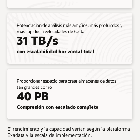
Oracle
AI
Database
desde
Potenciación de análisis más amplios, más profundos y
entornos
más rápidos a velocidades de hasta
locales
31 TB/s
a
Exadata
con escalabilidad horizontal total
Database
Service
sin
realizar
modificaciones
Proporcionar espacio para crear almacenes de datos
ni
tan grandes como
refactorizar
40 PB
las
aplicaciones.
Compresión con escalado completo
El
servicio
admite
todas
El rendimiento y la capacidad varían según la plataforma
las
Exadata y la escala de implementación.
funciones,