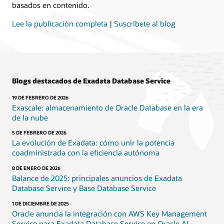
basados en contenido.
incorporada.
Elige
Lee la publicación completa
|
Suscríbete al blog
entre
infraestructura
compartida
o
dedicada
y
Blogs destacados de Exadata Database Service
aprovecha
la
19 DE FEBRERO DE 2026
flexibilidad,
Exascale: almacenamiento de Oracle Database en la era
la
de la nube
seguridad
5 DE FEBRERO DE 2026
y
La evolución de Exadata: cómo unir la potencia
el
coadministrada con la eficiencia autónoma
alto
rendimiento
8 DE ENERO DE 2026
en
Balance de 2025: principales anuncios de Exadata
todas
Database Service y Base Database Service
las
1 DE DICIEMBRE DE 2025
cargas
Oracle anuncia la integración con AWS Key Management
de
Service para Exadata Database Service en Oracle AI