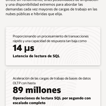
tres
y una disponibilidad extremos para abordar las
columnas.
demandas cada vez mayores de cargas de trabajo en las
nubes públicas e híbridas que elija.
La
primera
columna,
titulada
Proporcionando un procesamiento de transacciones
“Migrar
rápido y una capacidad de respuesta tan baja como
sin
14 µs
cambios”,
muestra
que
Latencia de lectura de SQL
los
clientes
pueden
trasladar
Aceleración de las cargas de trabajo de bases de datos
todas
OLTP con hasta
las
89 millones
cargas
de
trabajo
Operaciones de lectura SQL por segundo con
de
escalado completo