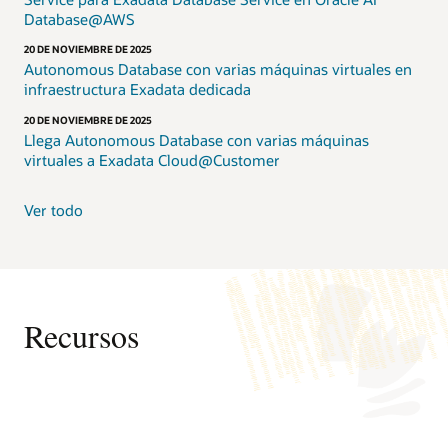
trabajo
Database@AWS
de
Oracle
20 DE NOVIEMBRE DE 2025
AI
Autonomous Database con varias máquinas virtuales en
Database,
infraestructura Exadata dedicada
simplificando
20 DE NOVIEMBRE DE 2025
la
Llega Autonomous Database con varias máquinas
gestión
virtuales a Exadata Cloud@Customer
y
reduciendo
los
Ver todo
costos.
Exadata
Database
Service
on
Recursos
Exascale
Infrastructure,
disponible
en
Oracle
Cloud
Páginas web
Infrastructure