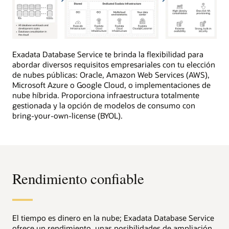
Esta
imagen
Exadata Database Service te brinda la flexibilidad para
proporciona
abordar diversos requisitos empresariales con tu elección
una
de nubes públicas: Oracle, Amazon Web Services (AWS),
visión
Microsoft Azure o Google Cloud, o implementaciones de
general
nube híbrida. Proporciona infraestructura totalmente
de
gestionada y la opción de modelos de consumo con
alto
bring-your-own-license (BYOL).
nivel
del
servicio
Oracle
Exadata
Rendimiento confiable
Database
y
su
valor
empresarial
El tiempo es dinero en la nube; Exadata Database Service
en
ofrece un rendimiento, unas posibilidades de ampliación