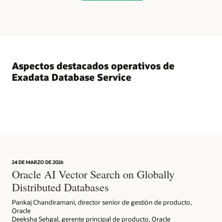
solo
entorno
de
nube
Exadata,
lo
que
Aspectos destacados operativos de
la
Exadata Database Service
convierte
en
la
plataforma
ideal
de
consolidación
de
bases
24 DE MARZO DE 2026
de
Oracle AI Vector Search on Globally
datos
Distributed Databases
en
la
Pankaj Chandiramani, director senior de gestión de producto,
nube.
Oracle
Deeksha Sehgal, gerente principal de producto, Oracle