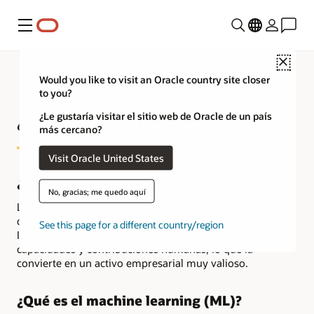
Menú
Close
Would you like to visit an Oracle country site closer
to you?
¿Qué es la IA en finanzas?
¿Le gustaría visitar el sitio web de Oracle de un país
más cercano?
Visit Oracle United States
¿Qué es la inteligencia artificial (IA)?
No, gracias; me quedo aquí
La
inteligencia artificial
se refiere a sistemas o máquinas
que imitan la inteligencia humana para realizar tareas. La
See this page for a different country/region
IA está destinada a mejorar significativamente las
capacidades y contribuciones humanas, lo que la
convierte en un activo empresarial muy valioso.
¿Qué es el machine learning (ML)?