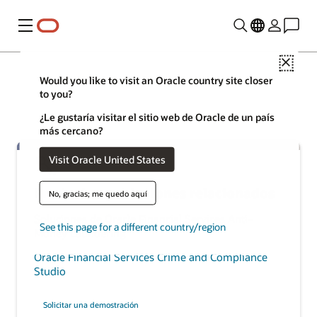
Menú
Close
Would you like to visit an Oracle country site closer
to you?
¿Le gustaría visitar el sitio web de Oracle de un país
más cercano?
Visit Oracle United States
Productos y soluciones relacionados
No, gracias; me quedo aquí
Soluciones de Oracle Financial Services Anti–
See this page for a different country/region
Money Laundering
Oracle Financial Services Crime and Compliance
Studio
Solicitar una demostración