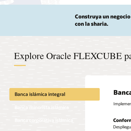
Construya un negocio 
con la sharia.
Explore Oracle FLEXCUBE par
Banca
Banca islámica integral
Implement
Banca minorista islámica
Confor
Banca corporativa islámica
Amplias
Finanza
Despliegu
Ofrezca d