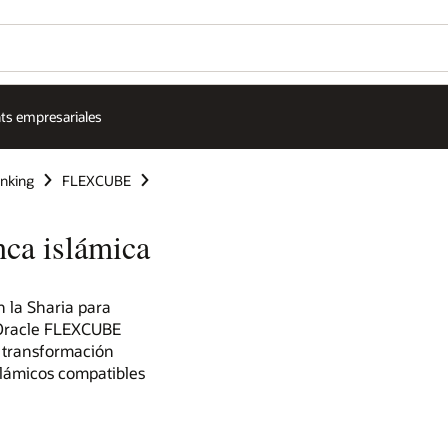
hts empresariales
nking
FLEXCUBE
ca islámica
 la Sharia para
. Oracle FLEXCUBE
a transformación
slámicos compatibles