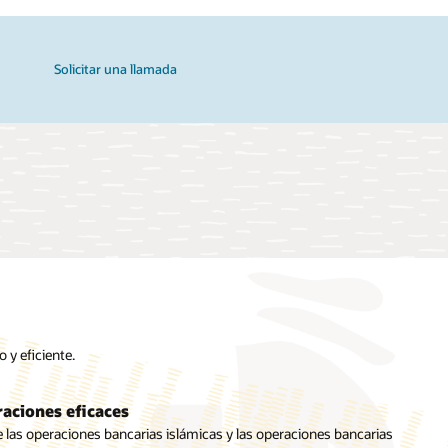
Solicitar una llamada
 y eficiente.
aciones eficaces
ión de la riqueza islámica
uk
 las operaciones bancarias islámicas y las operaciones bancarias
mentar productos y ofertas de gestión de patrimonio que