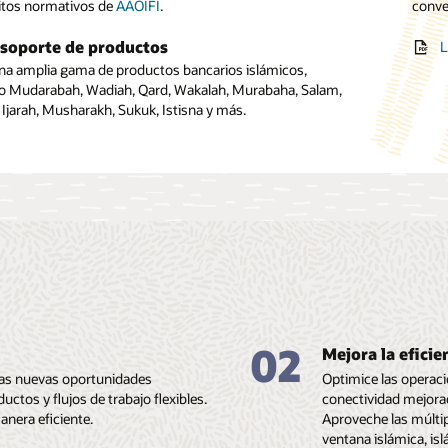
sitos normativos de
ar los productos financieros islámicos que cumplen con la ley
AAOIFI
.
conve
Gesti
ctos financieros islámicos que reducen el riesgo.
cumpl
os requisitos de AAOIFI al tiempo que reducen el riesgo.
soporte de productos
lización mejorada
L
L
L
ación comercial y tesorería
na amplia gama de productos bancarios islámicos,
e y asigne precios atractivos a productos y ofertas islámicos
o Mudarabah, Wadiah, Qard, Wakalah, Murabaha, Salam,
inanciación comercial islámica y optimice las operaciones de
ntes y mercados.
 Ijarah, Musharakh, Sukuk, Istisna y más.
 para instrumentos islámicos.
02
Mejora la eficie
 las nuevas oportunidades
Optimice las operaci
ctos y flujos de trabajo flexibles.
conectividad mejorad
anera eficiente.
Aproveche las múltip
ventana islámica, isl