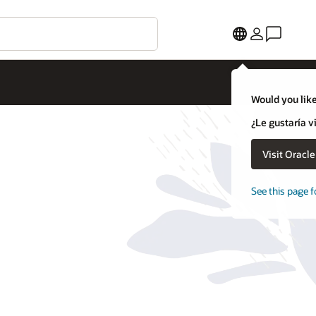
Would you like
¿Le gustaría v
Visit Oracl
See this page f