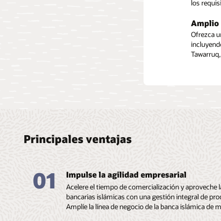
los requi
Estructur
los produ
Sharia y l
Amplio 
Persona
Financi
Ofrezca u
Personalic
incluyend
Ofrezca f
para clie
Tawarruq,
tesorería
Principales ventajas
01
Impulse la agilidad empresarial
Acelere el tiempo de comercialización y aproveche
bancarias islámicas con una gestión integral de produ
Amplíe la línea de negocio de la banca islámica de m