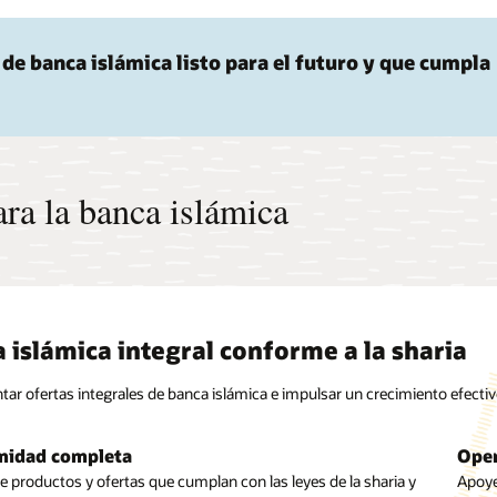
de banca islámica listo para el futuro y que cumpla
a la banca islámica
 islámica integral conforme a la sharia
ar ofertas integrales de banca islámica e impulsar un crecimiento efectivo
midad completa
Oper
 ofertas de banca minorista islámica
Gest
s islámicas
Suk
e productos y ofertas que cumplan con las leyes de la sharia y
Apoye
epósitos islámicos personalizados y relevantes. Estructurar
Imple