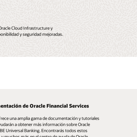
racle Cloud Infrastructure y
ponibilidad y seguridad mejoradas.
ntación de Oracle Financial Services
dad de clientes
frece una amplia gama de documentación y tutoriales
comparte información, haz preguntas y comentarios
yudarán a obtener más información sobre Oracle
s últimas tecnologías.
E Universal Banking. Encontrarás todos estos
 y muchos más en el centro de ayuda de Oracle.