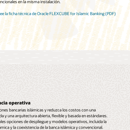
ncionales en la misma instalación.
one eficazmente las operaciones de gestión de activos y Sukuk.
an con la Sharia.
ee la ficha técnica de Oracle FLEXCUBE for Islamic Banking (PDF)
ee la ficha técnica de Oracle FLEXCUBE for Islamic Banking (PDF)
ee la ficha técnica de Oracle FLEXCUBE for Islamic Banking (PDF)
ncia operativa
ones bancarias islámicas y reduzca los costos con una
a y una arquitectura abierta, flexible y basada en estándares.
les opciones de despliegue y modelos operativos, incluida la
ámica y la coexistencia de la banca islámica y convencional.