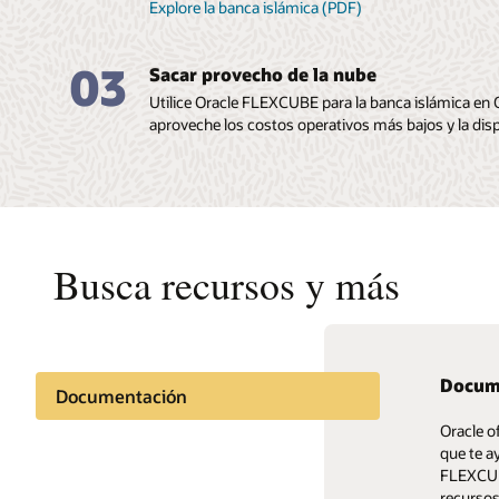
Explore la banca islámica (PDF)
03
Sacar provecho de la nube
Utilice Oracle FLEXCUBE para la banca islámica en O
aproveche los costos operativos más bajos y la dis
Busca recursos y más
Docume
Comuni
Documentación
Oracle o
Obtén y 
Comunidad de clientes
que te a
sobre la
FLEXCUB
recursos