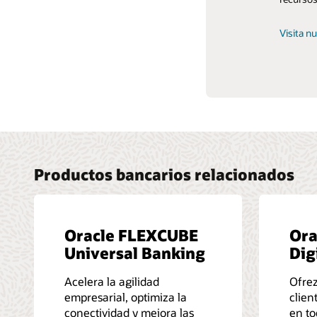
Únete a
Visita n
Productos bancarios relacionados
Oracle FLEXCUBE
Ora
Universal Banking
Dig
Acelera la agilidad
Ofrez
empresarial, optimiza la
clien
conectividad y mejora las
en to