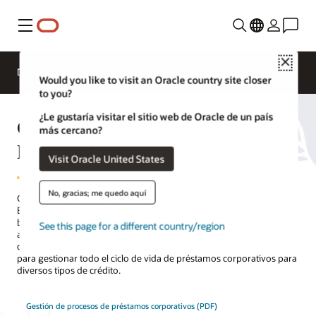
Menú
Close
Descripción general
Soluciones
Would you like to visit an Oracle country site closer
to you?
¿Le gustaría visitar el sitio web de Oracle de un país
Oracle Banking Corporate
más cercano?
Lending Process Management
Visit Oracle United States
No, gracias; me quedo aquí
Construida sobre una arquitectura de microservicios, Oracle
Banking Corporate Lending Process Management ayuda a los
bancos a crear experiencias enriquecidas mediante flujos de trabajo
See this page for a different country/region
automatizados y procesos inteligentes que respaldan operaciones
digitales impulsadas por datos y ofrecen la flexibilidad necesaria
para gestionar todo el ciclo de vida de préstamos corporativos para
diversos tipos de crédito.
Gestión de procesos de préstamos corporativos (PDF)