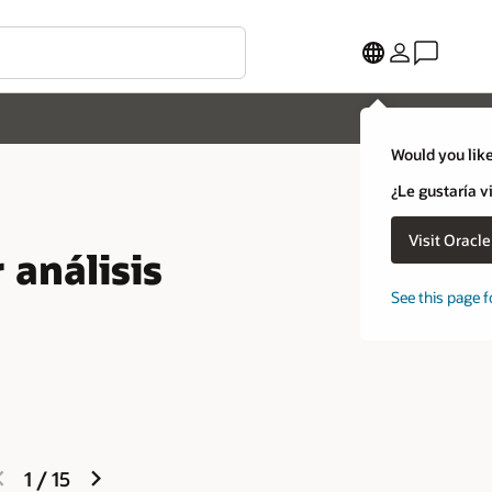
Would you like
¿Le gustaría v
Visit Oracl
 análisis
See this page f
previous
next
1
/
15
slide
slide