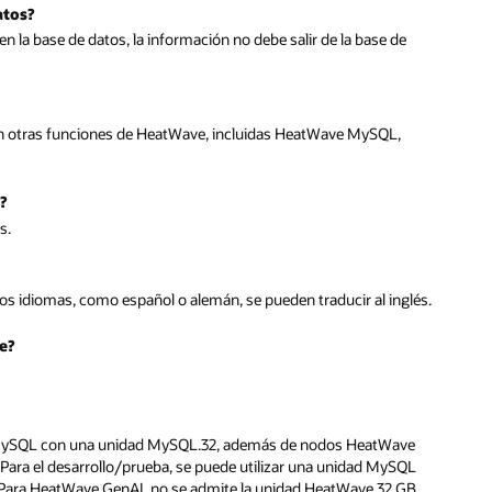
lés.
e
QL
B.