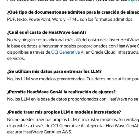
ón de almacenes vectoriales?
admitidos.
úster HeatWave, necesario para utilizar HeatWave GenAI. Puedes invocar L
n HeatWave GenAI sin cargo adicional. También puedes invocar LLM exte
 Infrastructure y Amazon Bedrock en AWS y se cobrará el importe de eso
 utilizan para entrenar LLM.
?
tWave no se pueden ajustar.
os?
os. Sin embargo, puedes invocar los LLM externos o modelos incrustados
atWave GenAI en Oracle Cloud Infrastructure y a través de Amazon Bedrock