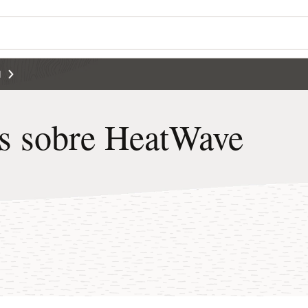
Wo
¿L
Se