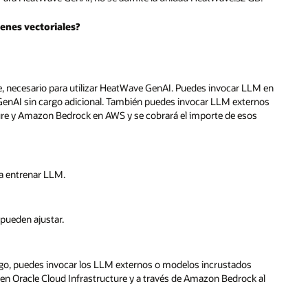
LM en
rnos
s
 al