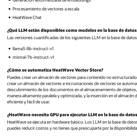
ase de datos de HeatWave?
 base de datos están disponibles actualmente en HeatWave:
 estructurado de empresa con un único comando SQL. Todos los pasos pa
 se automatizan y ejecutan dentro de la base de datos, incluido el
 objetos, el análisis de ellos, la generación de incrustaciones de una
n el almacén de vectores, lo que hace que HeatWave Vector Store resulte
se de datos?
ase de datos no se ejecutan en GPU; se ejecutan en CPU. De esta forma,
 disponibilidad de LLM en varios centros de datos.