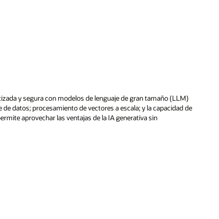
LM)
d de