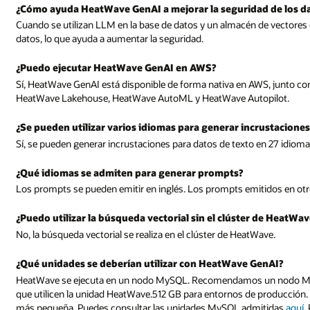
d de los datos?
e vectores en la base de datos, la información no debe salir de la base de
AWS, junto con otras funciones de HeatWave, incluidas HeatWave MySQL,
opilot.
crustaciones?
 en 27 idiomas.
tidos en otros idiomas, como español o alemán, se pueden traducir al ing
r de HeatWave?
Wave.
GenAI?
s un nodo MySQL con una unidad MySQL.32, además de nodos HeatWav
 producción. Para el desarrollo/prueba, se puede utilizar una unidad MyS
mitidas
aquí
. Para HeatWave GenAI, no se admite la unidad HeatWave.32 G