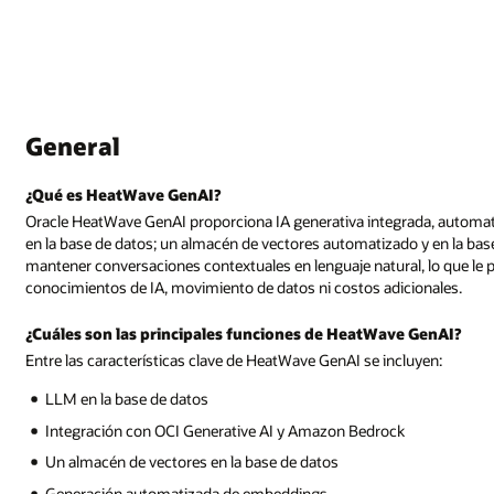
rada, automatizada y segura con modelos de lenguaje de gran tamaño (L
 y en la base de datos; procesamiento de vectores a escala; y la capacida
 lo que le permite aprovechar las ventajas de la IA generativa sin
ionales.
 GenAI?
uyen: