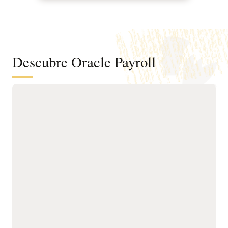
Descubre Oracle Payroll
Clientes que gestionan la nómina de
su personal a nivel global con Oracle
Payroll
Paga a los empleados en
inteligente para reducir el
más de 60 países desde
trabajo manual, aumentar
un único motor de
la precisión, detectar
nómina nativo en la nube
anomalías y agilizar la
que integra Oracle Fusion
gestión integral de la
Cloud HCM y ERP.
nómina.
Adapta la nómina a los
Ofrece una experiencia
requisitos locales y
uniforme para que los
específicos de cada sector
empleados accedan a
mediante mejores
recibos de sueldo de
prácticas y reglas
terceros y consulten toda
extensibles.
la actividad relacionada