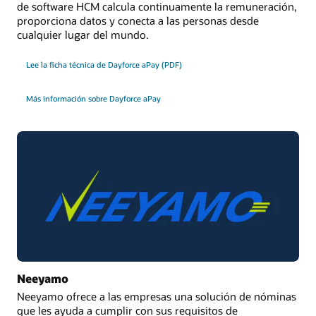
de software HCM calcula continuamente la remuneración,
proporciona datos y conecta a las personas desde
cualquier lugar del mundo.
Hoja de datos
Ficha técnica: Oracle International Payroll Core (PDF)
Lee la ficha técnica de Dayforce aPay (PDF)
Más información sobre Dayforce aPay
Neeyamo
Neeyamo ofrece a las empresas una solución de nóminas
que les ayuda a cumplir con sus requisitos de