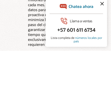
cada mes. Al auditar continuamente los
datos para resolver errores de forma
proactiva en tiempo real, el sistema
minimiza la necesidad de supervisar cada
paso del ciclo de nómina, lo que ayuda a
garantizar pagos precisos y puntuales, al
tiempo que permite a los equipos centrarse
exclusivamente en las excepciones que
requieren criterio humano.
5
Ofrece claridad en la nómina con agentes de
IA conectados en toda la suite
Los empleados obtienen respuestas
contextualizadas sobre recibos de nómina,
ingresos, deducciones y políticas de pago,
basadas en las reglas oficiales de nómina y
en datos de empleados. Los equipos de
nómina conectan los cambios en tiempo,
ausencias, beneficios y compensación con
los resultados probables en las nóminas