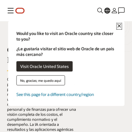
Menú
Close
Would you like to visit an Oracle country site closer
to you?
Oracle Fusion Cloud
¿Le gustaría visitar el sitio web de Oracle de un país
más cercano?
Payroll
Visit Oracle United States
Oracle Payroll permite gestionar los
No, gracias; me quedo aquí
pagos de sus empleados en más de 60
países y respaldar su expansión hacia
See this page for a different country/region
nuevos mercados. Integrada de forma
unificada con HCM y ERP, esta solución
nativa en la nube conecta los datos del
personal y de finanzas para ofrecer una
visión completa de los costos, el
cumplimiento normativo y el
desempeño. La IA orientada a
resultados y las aplicaciones agénticas