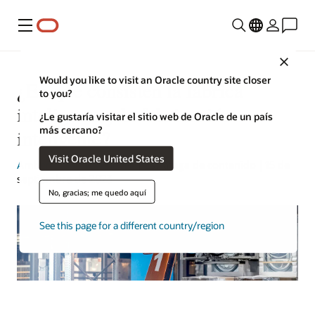
Menú
Close
Would you like to visit an Oracle country site closer
¿En qué consisten la fábrica
to you?
inteligente y la fabricación
¿Le gustaría visitar el sitio web de Oracle de un país
más cercano?
inteligente?
Visit Oracle United States
Amber Biela-Weyenberg
| Estratega de contenido | 15 de
septiembre de 2023
No, gracias; me quedo aquí
See this page for a different country/region