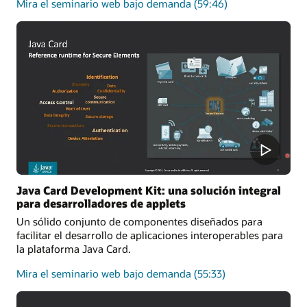
sobre
Mira el seminario web bajo demanda
(59:46)
los
fundamentos
de
la
plataforma
Java
Card
Java Card Development Kit: una solución integral
para desarrolladores de applets
Un sólido conjunto de componentes diseñados para
facilitar el desarrollo de aplicaciones interoperables para
la plataforma Java Card.
Java
Mira el seminario web bajo demanda
(55:33)
Card
Development