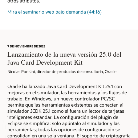
otros atributos.
sobre
Mira el seminario web bajo demanda
(44:16)
cómo
la
tecnología
Java
Card
7 DE NOVIEMBRE DE 2025
proporciona
Lanzamiento de la nueva versión 25.0 del
acreditación
Java Card Development Kit
de
dispositivos
Nicolas Ponsini, director de productos de consultoría, Oracle
Oracle ha lanzado Java Card Development Kit 25.1 con
mejoras en el simulador, las herramientas y los flujos de
trabajo. En Windows, un nuevo controlador PC/SC
permite que las herramientas existentes se conecten al
simulador JCDK 25.1 como si fuera un lector de tarjetas
inteligentes estándar. La configuración del plugin de
Eclipse se simplifica: solo apúntalo al simulador y las
herramientas; todas las opciones de configuración se
consolidan en una sola ventana. El soporte de criptografía