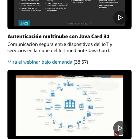
Autenticación multinube con Java Card 3.1
Comunicación segura entre dispositivos del IoT y
servicios en la nube del IoT mediante Java Card.
sobre
Mira el webinar bajo demanda
(38:57)
autenticación
multinube