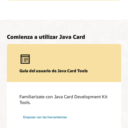
Comienza a utilizar Java Card
Recursos técnicos
Guía del usuario de Java Card Tools
Descargas
Foro de desarrolladores
Hoja de datos (PDF)
Otros recursos técnicos (PDF)
Foro de desarrolladores
Familiarízate con Java Card Development Kit
Contenido relacionado
Preguntas frecuentes sobre la tecnología Java Card
Tools.
Foro sobre Java Card
Blog de tecnología Java Card
Empezar con las herramientas