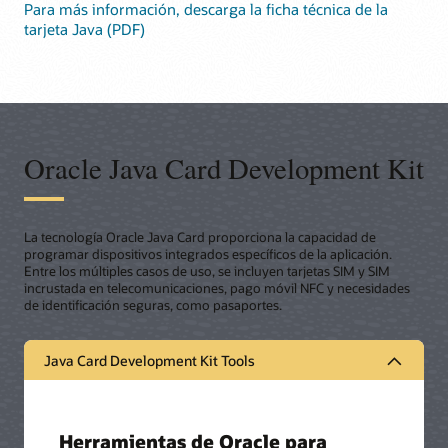
Para más información, descarga la ficha técnica de la
tarjeta Java (PDF)
Oracle Java Card Development Kit
La tecnología Oracle Java Card proporciona la capacidad de
programar dispositivos integrados específicos de la aplicación.
Entre los múltiples casos de uso, se incluyen tarjetas SIM y SIM
incrustada en telecomunicaciones, pago móvil NFC y necesidades
de identificación seguras, como pasaportes.
Java Card Development Kit Tools
Herramientas de Oracle para