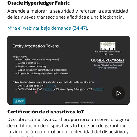
Oracle Hyperledger Fabric
Aprende a mejorar la seguridad y reforzar la autenticidad
de las nuevas transacciones añadidas a una blockchain.
sobre
Mira el webinar bajo demanda
(34:47)
.
cómo
mejorar
la
seguridad
y
reforzar
la
autenticidad
de
las
nuevas
transacciones
añadidas
Certificación de dispositivos IoT
a
Descubre cómo Java Card proporciona un servicio seguro
una
de certificación de dispositivos IoT que puede garantizar
blockchain
la vinculación comprobando la identidad del dispositivo y