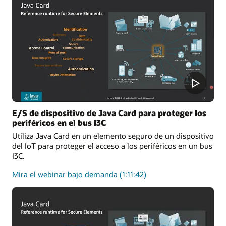
Kit:
una
solución
integral
para
desarrolladores
de
applets
E/S de dispositivo de Java Card para proteger los
periféricos en el bus I3C
Utiliza Java Card en un elemento seguro de un dispositivo
del IoT para proteger el acceso a los periféricos en un bus
I3C.
sobre
Mira el webinar bajo demanda
(1:11:42)
E/S
de
dispositivos
Java
Card