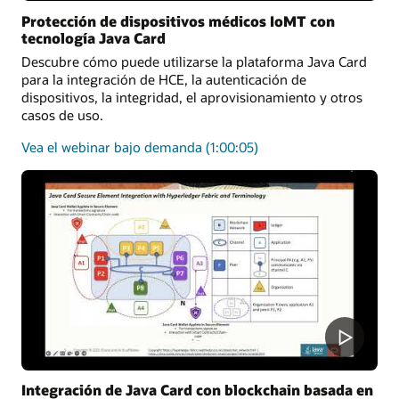
Protección de dispositivos médicos IoMT con
tecnología Java Card
Descubre cómo puede utilizarse la plataforma Java Card
para la integración de HCE, la autenticación de
dispositivos, la integridad, el aprovisionamiento y otros
casos de uso.
sobre
Vea el webinar bajo demanda
(1:00:05)
cómo
utilizar
la
plataforma
Java
Card
para
proteger
soluciones
médicas
Integración de Java Card con blockchain basada en