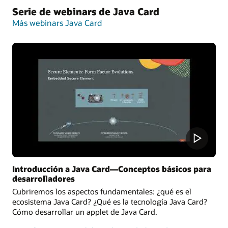
Java Card Development Kit Simulator ofrece una
referencia de prueba y depuración para las aplicaciones
Serie de webinars de Java Card
de Java Card. Incluye un entorno de simulación de Java
Más webinars Java Card
Card y un complemento de Eclipse. Es compatible con
la última especificación de Java Card 3.2 y también
puede ejecutar aplicaciones escritas para versiones
anteriores.
Notas de la versión del simulador de tecnología
Oracle Java Card
Descargas del kit de desarrollo de Oracle Java Card
Introducción a Java Card—Conceptos básicos para
desarrolladores
Cubriremos los aspectos fundamentales: ¿qué es el
ecosistema Java Card? ¿Qué es la tecnología Java Card?
Cómo desarrollar un applet de Java Card.