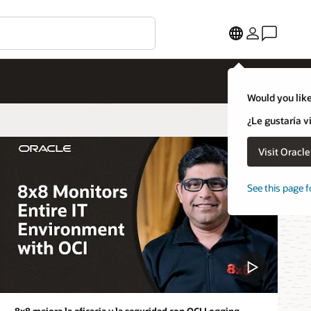
Would you like
¿Le gustaría v
Visit Oracl
See this page f
8x8 mejora la eficacia y la seguridad con OCI Logging