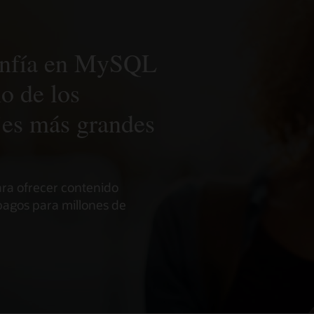
onfía en MySQL
o de los
jes más grandes
ra ofrecer contenido
pagos para millones de