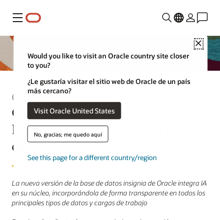
Menú
Close
Would you like to visit an Oracle country site closer
to you?
¿Le gustaría visitar el sitio web de Oracle de un país
más cercano?
Comunicado de prensa
Oracle AI Database 26ai impulsa
Visit Oracle United States
la revolución de la IA para los
No, gracias; me quedo aquí
datos
See this page for a different country/region
La nueva versión de la base de datos insignia de Oracle integra IA
en su núcleo, incorporándola de forma transparente en todos los
principales tipos de datos y cargas de trabajo