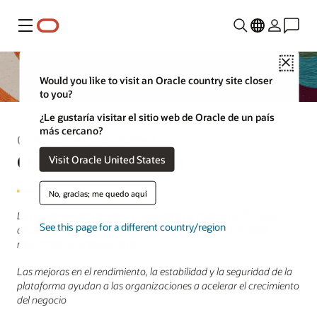
Menú
Close
Would you like to visit an Oracle country site closer
to you?
¿Le gustaría visitar el sitio web de Oracle de un país
más cercano?
Comunicado de prensa
Oracle lanza Java 23
Visit Oracle United States
No, gracias; me quedo aquí
La nueva versión ofrece 12 propuestas de mejora de JDK que
See this page for a different country/region
ayudan a los desarrolladores a aumentar la productividad
reforzando el lenguaje Java
Las mejoras en el rendimiento, la estabilidad y la seguridad de la
plataforma ayudan a las organizaciones a acelerar el crecimiento
del negocio