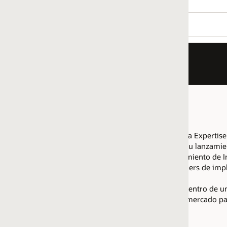
la Expertise certifica a los partners con competencia demostrada e
 su lanzamiento correcto. La obtención de esta Expertise distingu
zamiento de Intelligent Advisor Generation 2, que permite la exp
ers de implantación de Intelligent Advisor de confianza.
dentro de un
mercado regional
declarado. Las empresas con múlt
ercado para cumplir con los calificadores necesarios para esta Ex