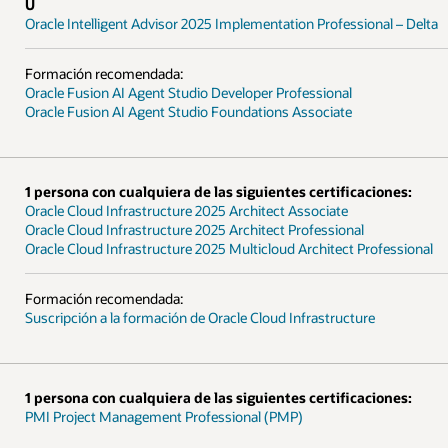
nal – Delta
ciones:
ofessional
e
ciones: