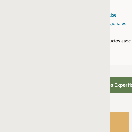
tise
gionales
uctos asociados a una Service Expertise
la Expertise
2 personas con las siguientes certificaciones:
Oracle Intelligent Advisor 2025 Implementation Professi