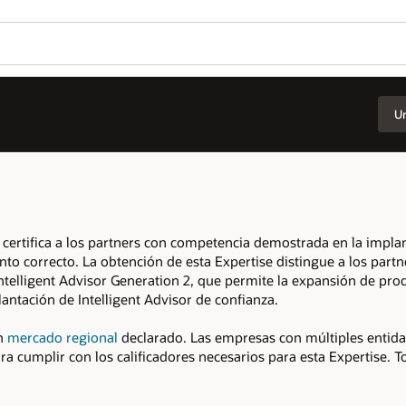
Unirse a OPN
Iniciar sesión en OPN
Wo
¿L
n la implantación de Intelligent Advisor
Se
e a los partners en el mercado y demuestra
ansión de productos a nuevos mercados
iples entidades en el mismo mercado
pertise. Todos los calificadores se deben