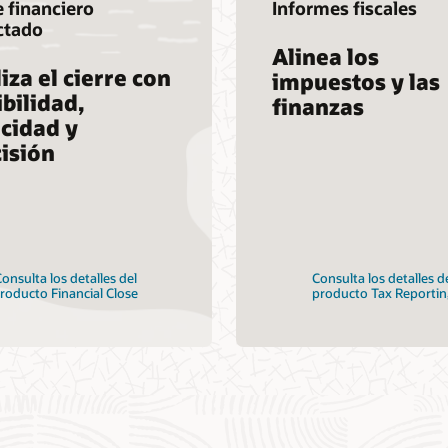
e financiero
Informes fiscales
ctado
Alinea los
iza el cierre con
impuestos y las
ibilidad,
finanzas
cidad y
isión
onsulta los detalles del
Consulta los detalles d
roducto Financial Close
producto Tax Reportin