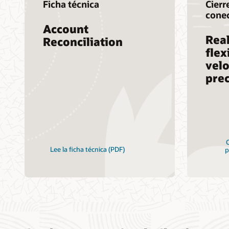
Ficha técnica
Cierr
cone
Account
Real
Reconciliation
flex
velo
prec
C
Lee la ficha técnica (PDF)
p