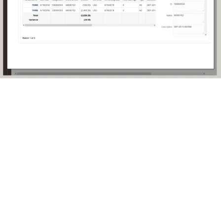
cas y los procedimientos.
tifica fácilmente valores atípicos
nformes de varianza automatizados te ayudan centrar la atención
ciliaciones que son valores atípicos, que requieren explicaciones
ncialmente ralentizan el cierre financiero.
orcionar soporte de auditoría
positorio de documentos seguro garantiza que las conciliaciones
 pierdan y proporciona capacidad de auditoría global. Las pruebas
 conciliaciones se auditan y se registran en la aplicación para
ir con tus necesidades de cumplimiento.