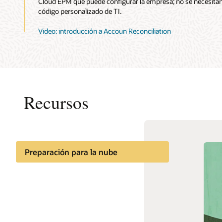
Cloud EPM que puede configurar la empresa; no se necesitan
código personalizado de TI.
Video: introducción a Accoun Reconciliation
Recursos
Preparación para la nube
Documentación
Comunidad de clientes
Aprendizaje en la nube