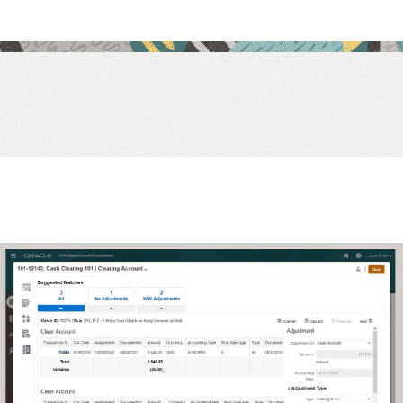
matiza las conciliaciones entre empresas
erdas el tiempo conciliando manualmente las conciliaciones entre
sas; automatízalas para aumentar la precisión y ahorrar tiempo.
úa y mejora la efectividad del ciclo de cierre
 la eficacia del ciclo de cierre con cuadros de mando operativos y
mplimiento. Mira qué conciliaciones están abiertas, atrasadas,
n hoy o vencen pronto, así como los detalles de las variaciones y
tarios sobre ellas. Comprende si la organización cumple con las