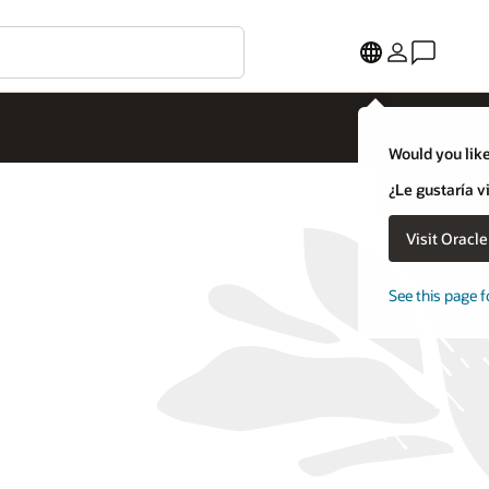
Would you like
¿Le gustaría v
Visit Oracl
See this page f