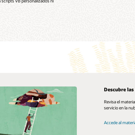
 scripts VB personalizados ni
Descubre las
My Oracle Support
Revisa el materi
servicio en la nu
Políticas y medidas de soporte
Customer Success Services
Accede al materi