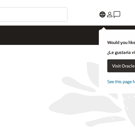
Would you like
¿Le gustaría v
Visit Oracl
See this page f