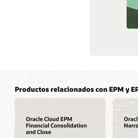
modo re
Aprendizaje en la nube
Ver los 
Soporte y servicios
Contenido relacionado
Productos relacionados con EPM y E
Oracle Cloud EPM
Orac
Financial Consolidation
Narra
and Close