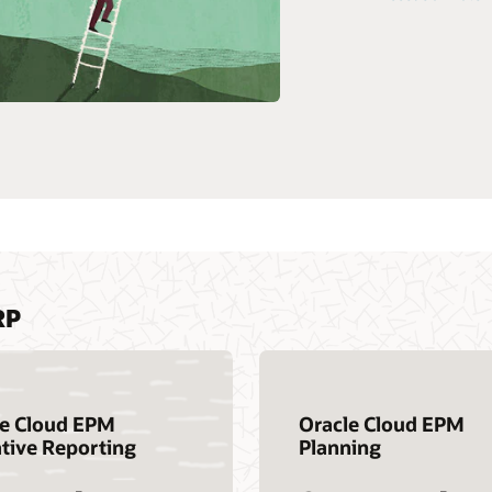
ntable.
productos Hyperion
RP
le Cloud EPM
Oracle Cloud EPM
tive Reporting
Planning