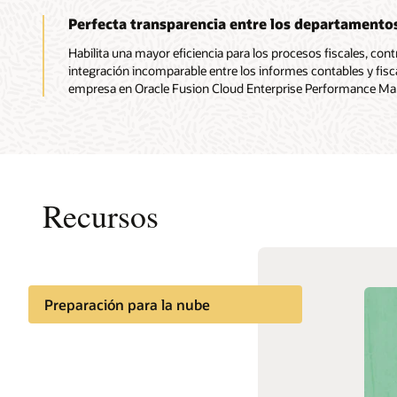
Perfecta transparencia entre los departamentos
Habilita una mayor eficiencia para los procesos fiscales, con
integración incomparable entre los informes contables y fisca
empresa en Oracle Fusion Cloud Enterprise Performance M
Recursos
Produc
Preparación para la nube
Oracle H
Documentación
planifica
empresa.
Comunidad de clientes
empresas