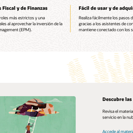
 Fiscal y de Finanzas
Fácil de usar y de adqui
troles más estrictos y una
Realiza fácilmente los pasos 
les al aprovechar la inversión de la
gracias a los asistentes de co
anagement (EPM).
mantiene conectado con los s
tos on-premise
Descubre las
yperion Planning es una solución de planificación ágil que permite la
My Oracle Support
Revisa el materi
ción, la elaboración de presupuestos y la previsión de toda la
servicio en la nu
Políticas y medidas de soporte
 Proporciona un sólido marco de modelado que ayuda a las
 a desarrollar previsiones financieras fiables y a alinearse de un
Customer Success Services
Accede al materi