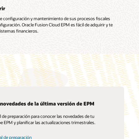
rir
de configuración y mantenimiento de sus procesos fiscales
nfiguración. Oracle Fusion Cloud EPM es fácil de adquirir y te
istemas financieros.
 novedades de la última versión de EPM
al de preparación para conocer las novedades de tu
Servicios de migración de Soar a la nube
¿Qué es EPM?
be EPM y planificar las actualizaciones trimestrales.
Consultoría
Encuentra un socio
al de preparación