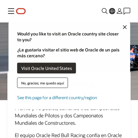
Menú
Close
Would you like to visit an Oracle country site closer
to you?
¿Le gustaría visitar el sitio web de Oracle de un país
más cercano?
Visit Oracle United States
Oracle Red Bull Racing
No, gracias; me quedo aquí
Desde 2022, Oracle Red Bull Racing domina la
See this page for a different country/region
Fórmula 1 con más de 50 victorias en el Gran
Premio y 90 podios, sumando tres Campeonatos
Mundiales de Pilotos y dos Campeonatos
Mundiales de Constructores.
El equipo Oracle Red Bull Racing confía en Oracle